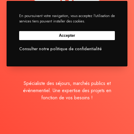
En poursuivant votre navigation, vous acceptez l'utilisation de
services tiers pouvant installer des cookies.
La brigade
Accepter
Séjours
Actualités
Consulter notre politique de confidentialité
Contact
Spécialiste des séjours, marchés publics et
évènementiel. Une expertise des projets en
fonction de vos besoins !