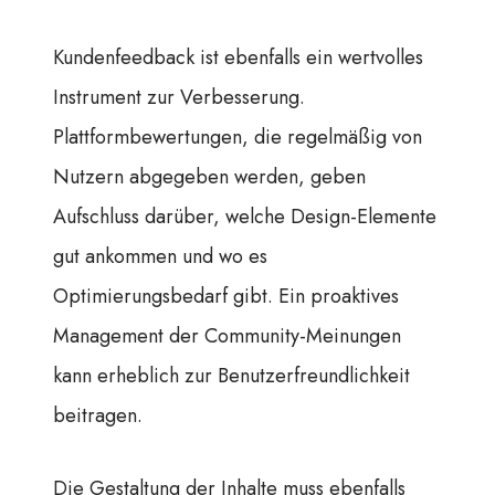
Kundenfeedback ist ebenfalls ein wertvolles
Instrument zur Verbesserung.
Plattformbewertungen, die regelmäßig von
Nutzern abgegeben werden, geben
Aufschluss darüber, welche Design-Elemente
gut ankommen und wo es
Optimierungsbedarf gibt. Ein proaktives
Management der Community-Meinungen
kann erheblich zur Benutzerfreundlichkeit
beitragen.
Die Gestaltung der Inhalte muss ebenfalls