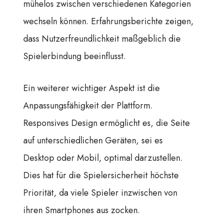
mühelos zwischen verschiedenen Kategorien
wechseln können. Erfahrungsberichte zeigen,
dass Nutzerfreundlichkeit maßgeblich die
Spielerbindung beeinflusst.
Ein weiterer wichtiger Aspekt ist die
Anpassungsfähigkeit der Plattform.
Responsives Design ermöglicht es, die Seite
auf unterschiedlichen Geräten, sei es
Desktop oder Mobil, optimal darzustellen.
Dies hat für die Spielersicherheit höchste
Priorität, da viele Spieler inzwischen von
ihren Smartphones aus zocken.