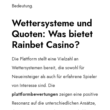
Bedeutung.
Wettersysteme und
Quoten: Was bietet
Rainbet Casino?
Die Plattform stellt eine Vielzahl an
Wettersystemen bereit, die sowohl für
Neueinsteiger als auch für erfahrene Spieler
von Interesse sind. Die
plattformbewertungen
zeigen eine positive
Resonanz auf die unterschiedlichen Ansätze,