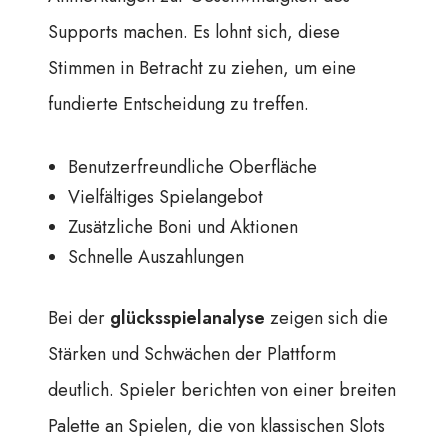
Supports machen. Es lohnt sich, diese
Stimmen in Betracht zu ziehen, um eine
fundierte Entscheidung zu treffen.
Benutzerfreundliche Oberfläche
Vielfältiges Spielangebot
Zusätzliche Boni und Aktionen
Schnelle Auszahlungen
Bei der
glücksspielanalyse
zeigen sich die
Stärken und Schwächen der Plattform
deutlich. Spieler berichten von einer breiten
Palette an Spielen, die von klassischen Slots