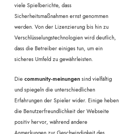
viele Spielberichte, dass
Sicherheitsmaßnahmen ernst genommen
werden. Von der Lizenzierung bis hin zu
Verschlüsselungstechnologien wird deutlich,
dass die Betreiber einiges tun, um ein
sicheres Umfeld zu gewährleisten.
Die
community-meinungen
sind vielfältig
und spiegeln die unterschiedlichen
Erfahrungen der Spieler wider. Einige heben
die Benutzerfreundlichkeit der Webseite
positiv hervor, während andere
Anmerkungen zur Geschwindigkeit des