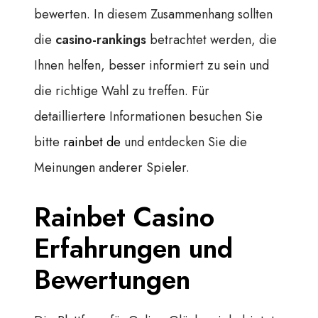
bewerten. In diesem Zusammenhang sollten
die
casino-rankings
betrachtet werden, die
Ihnen helfen, besser informiert zu sein und
die richtige Wahl zu treffen. Für
detailliertere Informationen besuchen Sie
bitte
rainbet de
und entdecken Sie die
Meinungen anderer Spieler.
Rainbet Casino
Erfahrungen und
Bewertungen