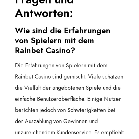
Antworten:
Wie sind die Erfahrungen
von Spielern mit dem
Rainbet Casino?
Die Erfahrungen von Spielern mit dem
Rainbet Casino sind gemischt. Viele schätzen
die Vielfalt der angebotenen Spiele und die
einfache Benutzeroberfläche. Einige Nutzer
berichten jedoch von Schwierigkeiten bei
der Auszahlung von Gewinnen und
unzureichendem Kundenservice. Es empfiehlt