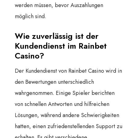
werden müssen, bevor Auszahlungen
möglich sind.
Wie zuverlässig ist der
Kundendienst im Rainbet
Casino?
Der Kundendienst von Rainbet Casino wird in
den Bewertungen unterschiedlich
wahrgenommen. Einige Spieler berichten
von schnellen Antworten und hilfreichen
Lösungen, während andere Schwierigkeiten
hatten, einen zufriedenstellenden Support zu
erhalten. Es gibt verschiedene