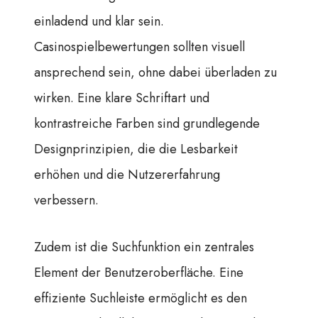
einladend und klar sein.
Casinospielbewertungen sollten visuell
ansprechend sein, ohne dabei überladen zu
wirken. Eine klare Schriftart und
kontrastreiche Farben sind grundlegende
Designprinzipien, die die Lesbarkeit
erhöhen und die Nutzererfahrung
verbessern.
Zudem ist die Suchfunktion ein zentrales
Element der Benutzeroberfläche. Eine
effiziente Suchleiste ermöglicht es den