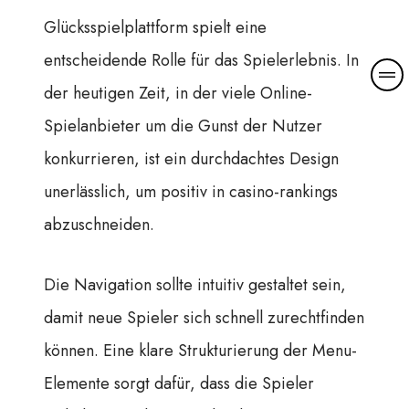
Glücksspielplattform spielt eine
entscheidende Rolle für das Spielerlebnis. In
der heutigen Zeit, in der viele Online-
Spielanbieter um die Gunst der Nutzer
konkurrieren, ist ein durchdachtes Design
unerlässlich, um positiv in casino-rankings
abzuschneiden.
Die Navigation sollte intuitiv gestaltet sein,
damit neue Spieler sich schnell zurechtfinden
können. Eine klare Strukturierung der Menu-
Elemente sorgt dafür, dass die Spieler