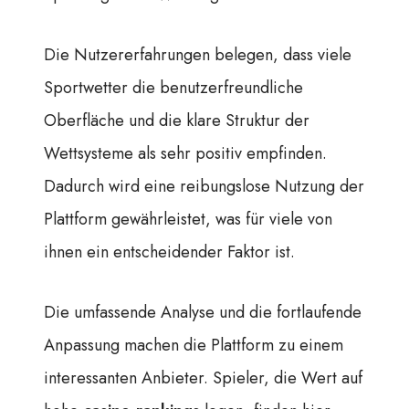
Die Nutzererfahrungen belegen, dass viele
Sportwetter die benutzerfreundliche
Oberfläche und die klare Struktur der
Wettsysteme als sehr positiv empfinden.
Dadurch wird eine reibungslose Nutzung der
Plattform gewährleistet, was für viele von
ihnen ein entscheidender Faktor ist.
Die umfassende Analyse und die fortlaufende
Anpassung machen die Plattform zu einem
interessanten Anbieter. Spieler, die Wert auf