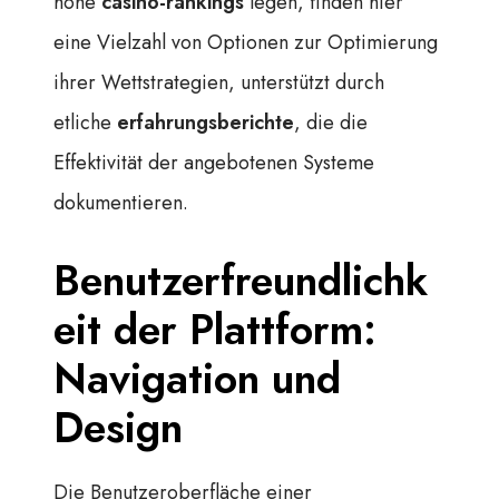
hohe
casino-rankings
legen, finden hier
eine Vielzahl von Optionen zur Optimierung
ihrer Wettstrategien, unterstützt durch
etliche
erfahrungsberichte
, die die
Effektivität der angebotenen Systeme
dokumentieren.
Benutzerfreundlichk
eit der Plattform:
Navigation und
Design
Die Benutzeroberfläche einer