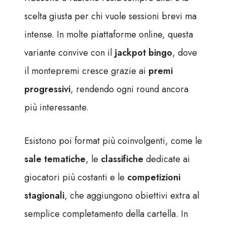
scelta giusta per chi vuole sessioni brevi ma
intense. In molte piattaforme online, questa
variante convive con il
jackpot bingo
, dove
il montepremi cresce grazie ai
premi
progressivi
, rendendo ogni round ancora
più interessante.
Esistono poi format più coinvolgenti, come le
sale tematiche
, le
classifiche
dedicate ai
giocatori più costanti e le
competizioni
stagionali
, che aggiungono obiettivi extra al
semplice completamento della cartella. In