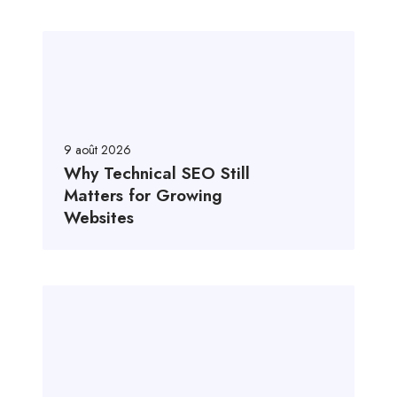
9 août 2026
Why Technical SEO Still
Matters for Growing
Websites