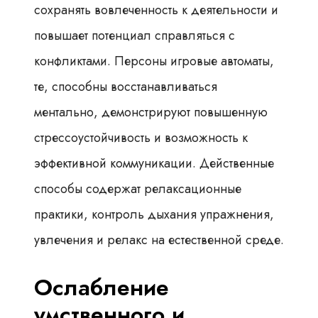
сохранять вовлеченность к деятельности и
повышает потенциал справляться с
конфликтами. Персоны игровые автоматы,
те, способны восстанавливаться
ментально, демонстрируют повышенную
стрессоустойчивость и возможность к
эффективной коммуникации. Действенные
способы содержат релаксационные
практики, контроль дыхания упражнения,
увлечения и релакс на естественной среде.
Ослабление
умственного и