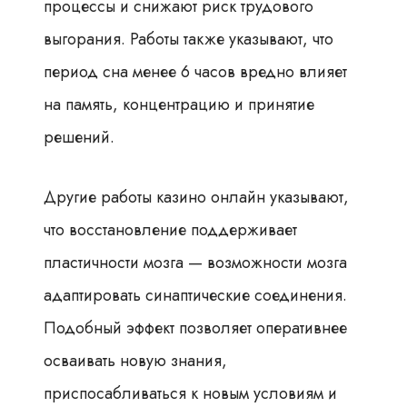
процессы и снижают риск трудового
выгорания. Работы также указывают, что
период сна менее 6 часов вредно влияет
на память, концентрацию и принятие
решений.
Другие работы казино онлайн указывают,
что восстановление поддерживает
пластичности мозга — возможности мозга
адаптировать синаптические соединения.
Подобный эффект позволяет оперативнее
осваивать новую знания,
приспосабливаться к новым условиям и