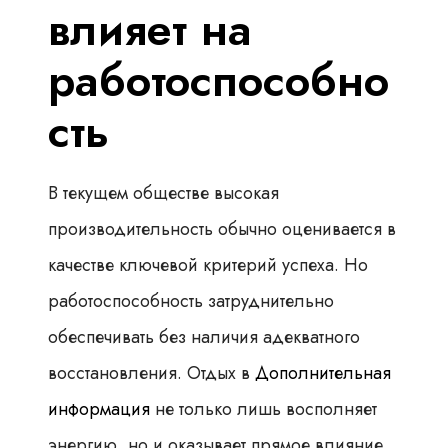
влияет на
работоспособно
сть
В текущем обществе высокая
производительность обычно оценивается в
качестве ключевой критерий успеха. Но
работоспособность затруднительно
обеспечивать без наличия адекватного
восстановления. Отдых в
Дополнительная
информация
не только лишь восполняет
энергию, но и оказывает прямое влияние