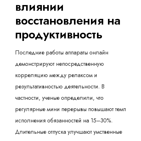
влиянии
восстановления на
продуктивность
Последние работы аппараты онлайн
демонстрируют непосредственную
корреляцию между релаксом и
результативностью деятельности. В
частности, ученые определили, что
регулярные мини перерывы повышают темп
исполнения обязанностей на 15–30%.
Длительные отпуска улучшают умственные