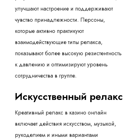
улучшают настроение и поддерживают
чувство принадлежности. Персоны,
которые активно практикуют
взаимодействующие типы релакса,
показывают более высокую резистентность
к давлению и оптимизируют уровень
сотрудничества в группе.
Искусственный релакс
Креативный релакс в казино онлайн
включает действия искусством, музыкой,
рукоделием и иными вариантами