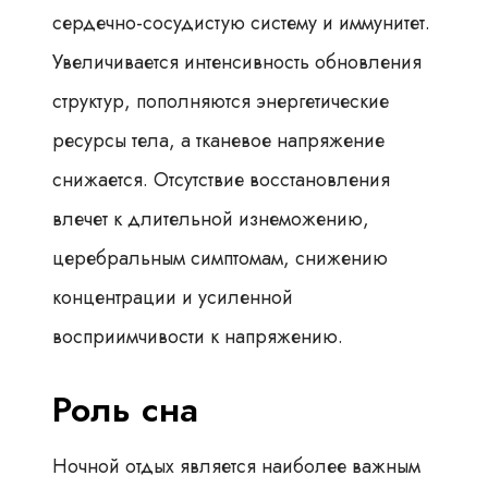
сердечно-сосудистую систему и иммунитет.
Увеличивается интенсивность обновления
структур, пополняются энергетические
ресурсы тела, а тканевое напряжение
снижается. Отсутствие восстановления
влечет к длительной изнеможению,
церебральным симптомам, снижению
концентрации и усиленной
восприимчивости к напряжению.
Роль сна
Ночной отдых является наиболее важным