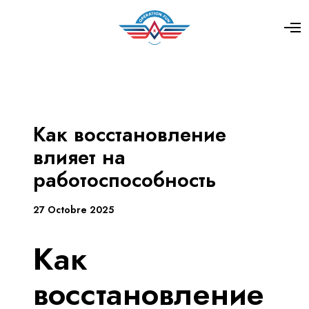
Как восстановление
влияет на
работоспособность
27 Octobre 2025
Как
восстановление