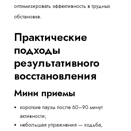
оптимизировать эффективность в трудных
обстановке.
Практические
подходы
результативного
восстановления
Мини приемы
короткие паузы после 60–90 минут
активности;
небольшая упражнения — ходьба,