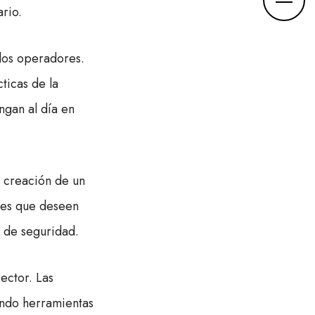
ario.
los operadores.
ticas de la
ngan al día en
a creación de un
ores que deseen
 de seguridad.
ector. Las
endo herramientas