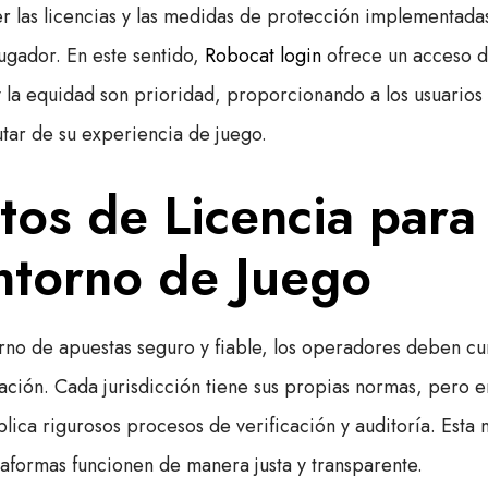
 las licencias y las medidas de protección implementadas
jugador. En este sentido,
Robocat login
ofrece un acceso d
 la equidad son prioridad, proporcionando a los usuarios 
utar de su experiencia de juego.
tos de Licencia par
ntorno de Juego
rno de apuestas seguro y fiable, los operadores deben cu
zación. Cada jurisdicción tiene sus propias normas, pero e
plica rigurosos procesos de verificación y auditoría. Esta
taformas funcionen de manera justa y transparente.