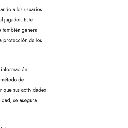
ando a los usuarios
l jugador. Este
ue también genera
a protección de los
 información
e método de
r que sus actividades
cidad, se asegura