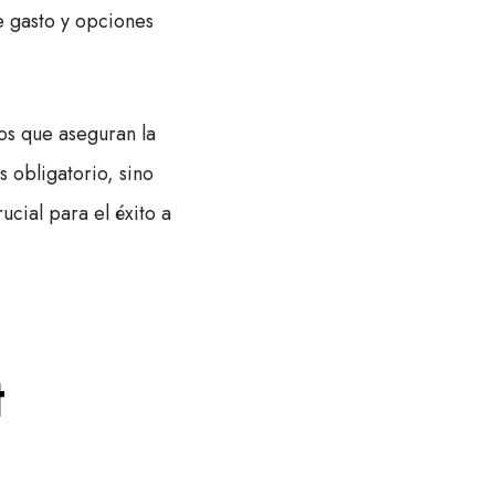
e gasto y opciones
tos que aseguran la
s obligatorio, sino
ucial para el éxito a
t