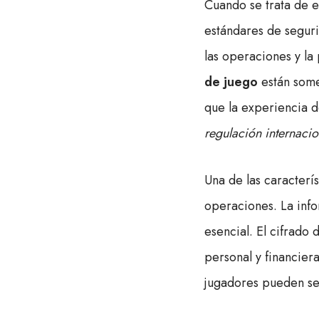
Cuando se trata de e
estándares de segur
las operaciones y la
de juego
están somet
que la experiencia d
regulación internacio
Una de las caracterí
operaciones. La info
esencial. El cifrado
personal y financiera
jugadores pueden sen