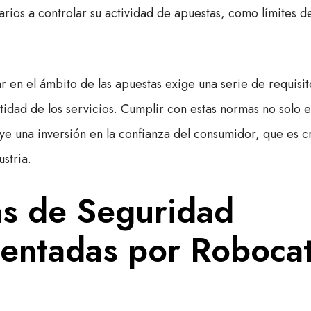
arios a controlar su actividad de apuestas, como límites d
r en el ámbito de las apuestas exige una serie de requisi
tidad de los servicios. Cumplir con estas normas no solo e
ye una inversión en la confianza del consumidor, que es cr
ustria.
s de Seguridad
entadas por Roboca