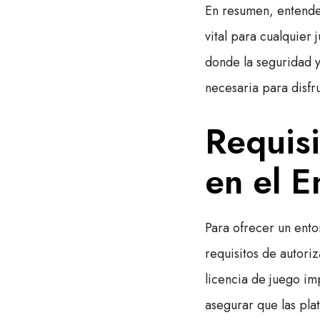
En resumen, entender
vital para cualquier 
donde la seguridad y
necesaria para disfr
Requisi
en el E
Para ofrecer un ento
requisitos de autori
licencia de juego im
asegurar que las pla