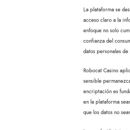
La plataforma se des
acceso claro a la in
enfoque no solo cump
confianza del consum
datos personales de 
Robocat Casino aplic
sensible permanezca
encriptación es fund
en la plataforma sean
que los datos no sea