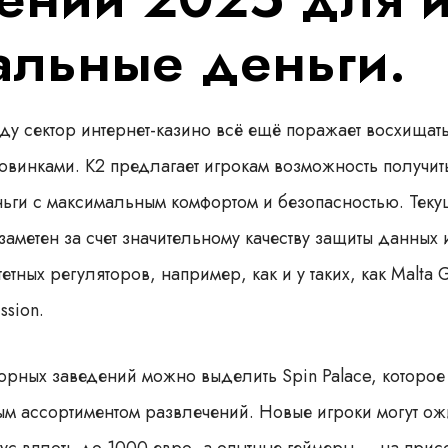
альные деньги.
оду сектор интернет-казино всё ещё поражает восхищат
овинками. К2 предлагает игрокам возможность получит
ьги с максимальным комфортом и безопасностью. Теку
 заметен за счет значительному качеству защиты данных
етных регуляторов, например, как и у таких, как Malta 
sion.
орных заведений можно выделить Spin Palace, которое
м ассортиментом развлечений. Новые игроки могут ож