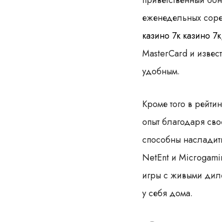
приветственный бон
еженедельных соре
казино 7к казино 7к
MasterCard и извес
удобным.
Кроме того в рейти
опыт благодаря сво
способны насладить
NetEnt и Microgam
игры с живыми диле
у себя дома.