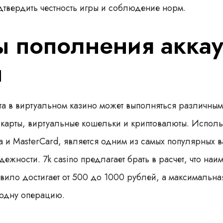
дтвердить честность игры и соблюдение норм.
 пополнения аккау
ы
а в виртуальном казино может выполняться различным
 карты, виртуальные кошельки и криптовалюты. Исполь
sa и MasterCard, является одним из самых популярных в
дежности. 7k casino предлагает брать в расчет, что на
вило достигает от 500 до 1000 рублей, а максимальная
 одну операцию.