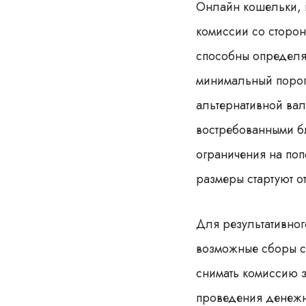
Онлайн кошельки, в
комиссии со сторон
способны определя
минимальный порог 
альтернативной вал
востребованными б
ограничения на поп
размеры стартуют от
Для результативног
возможные сборы со
снимать комиссию 
проведения денежн