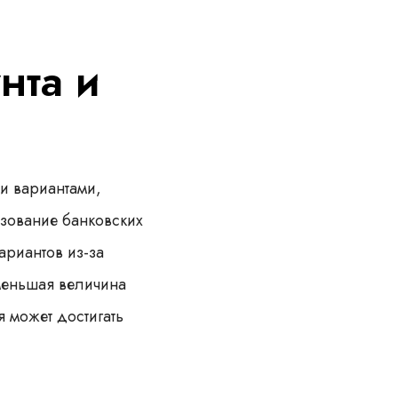
нта и
и вариантами,
зование банковских
ариантов из-за
именьшая величина
 может достигать