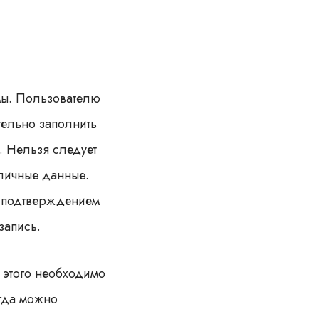
емы. Пользователю
тельно заполнить
. Нельзя следует
 личные данные.
с подтверждением
запись.
я этого необходимо
егда можно