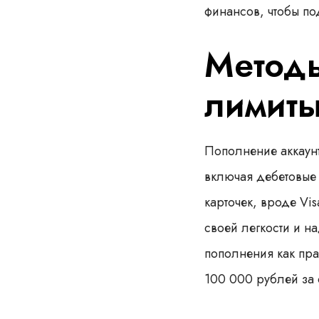
финансов, чтобы по
Методы
лимит
Пополнение аккаунт
включая дебетовые
карточек, вроде Vi
своей легкости и на
пополнения как пра
100 000 рублей за