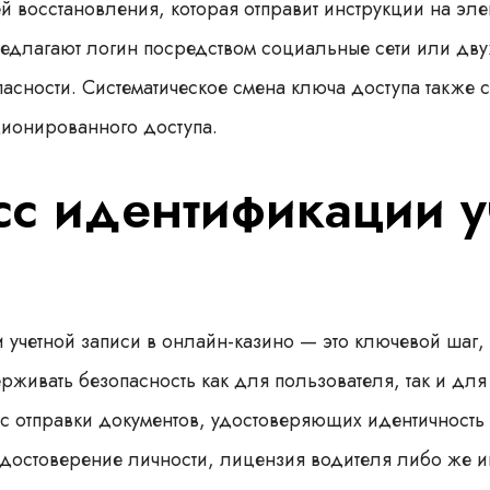
й восстановления, которая отправит инструкции на эле
редлагают логин посредством социальные сети или дв
асности. Систематическое смена ключа доступа также с
ционированного доступа.
с идентификации у
 учетной записи в онлайн-казино — это ключевой шаг,
рживать безопасность как для пользователя, так и для
 с отправки документов, удостоверяющих идентичность
достоверение личности, лицензия водителя либо же и