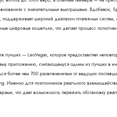
ус вплоть до 1000 евро, а опытные геймеры — на прис
внованиях с значительными выигрышами. Вдобавок, Sp
, поддерживает широкий диапазон платежных систем, в
тные цифровые кошельки, что делает процесс пополнен
нге лучших — LeoVegas, которое предоставляет непов
ему приложению, считающемуся одним из лучших в инд
ся более чем 700 развлечениями от ведущих поставщик
ing. Именно для поклонников реального взаимодейст
рами, что дает возможность пережить обстановку реа