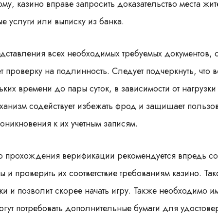
тому, казино вправе запросить доказательство места жи
ые услуги или выписку из банка.
дставления всех необходимых требуемых документов, 
т проверку на подлинность. Следует подчеркнуть, что
льких времени до пары суток, в зависимости от нагрузк
ханизм содействует избежать фрод и защищает пользов
никновения к их учетным записям.
о прохождения верификации рекомендуется впредь со
ы и проверить их соответствие требованиям казино. Так
и и позволит скорее начать игру. Также необходимо им
огут потребовать дополнительные бумаги для удостове