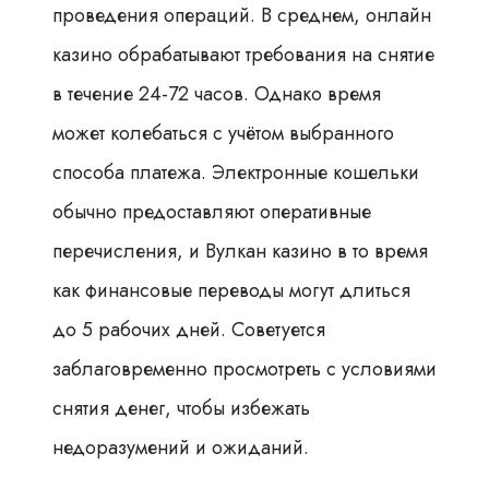
проведения операций. В среднем, онлайн
казино обрабатывают требования на снятие
в течение 24-72 часов. Однако время
может колебаться с учётом выбранного
способа платежа. Электронные кошельки
обычно предоставляют оперативные
перечисления, и Вулкан казино в то время
как финансовые переводы могут длиться
до 5 рабочих дней. Советуется
заблаговременно просмотреть с условиями
снятия денег, чтобы избежать
недоразумений и ожиданий.