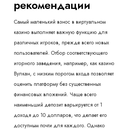
рекомендации
Самый маленький взнос в виртуальном
казино выполняет важную функцию для
различных игроков, прежде всего новых
пользователей. Отбор соответствующего
игорного заведения, например, как казино
Вулкан, с низким порогом входа позволяет
оценить платформу без существенных
финансовых вложений. Чаще всего
наименьший депозит варьируется от 1
доходя до 10 долларов, что делает его
доступным почти для каждого. Однако