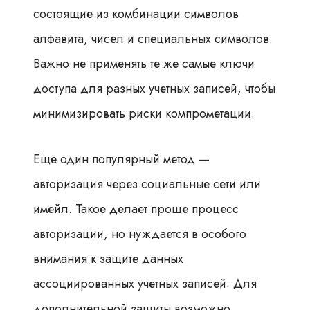
состоящие из комбинации символов
алфавита, чисел и специальных символов.
Важно не применять те же самые ключи
доступа для разных учетных записей, чтобы
минимизировать риски компрометации.
Ещё один популярный метод —
авторизация через социальные сети или
имейл. Такое делает проще процесс
авторизации, но нуждается в особого
внимания к защите данных
ассоциированных учетных записей. Для
дополнительной защиты возможно