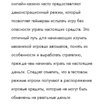
онлайн-казино часто предоставляют
демонстрационный режим, который
позволяет геймерам испытать игру без
опасности утраты настоящих средств. Это
отличный путь для начинающих изучить
механикой игровых автоматов, понять их
особенности и выработать стратегию,
прежде чем начинать играть на настоящие
деньги. Следует отметить, что в тестовом
режиме игроки получают в распоряжение
игровые кредиты, которые не могут быть
обменены на реальные деньги.