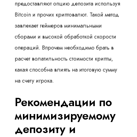
предоставляют опцию депозита используя
Bitcoin и прочих криптовалют. Такой метод
завлекает геймеров минимальными
сборами и высокой обработкой скорости
операций. Впрочем необходимо брать в
расчет волатильность стоимости крипты,
какая способна влиять на итоговую сумму
на счету игрока.
Рекомендации по
минимизируемому
депозиту и