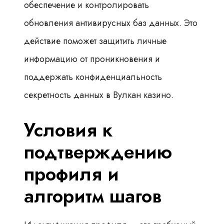
обеспечение и контролировать
обновления антивирусных баз данных. Это
действие поможет защитить личные
информацию от проникновения и
поддержать конфиденциальность
секретность данных в Вулкан казино.
Условия к
подтверждению
профиля и
алгоритм шагов