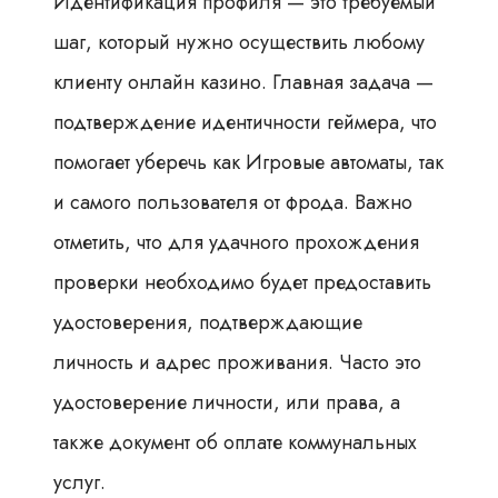
Идентификация профиля — это требуемый
шаг, который нужно осуществить любому
клиенту онлайн казино. Главная задача —
подтверждение идентичности геймера, что
помогает уберечь как Игровые автоматы, так
и самого пользователя от фрода. Важно
отметить, что для удачного прохождения
проверки необходимо будет предоставить
удостоверения, подтверждающие
личность и адрес проживания. Часто это
удостоверение личности, или права, а
также документ об оплате коммунальных
услуг.