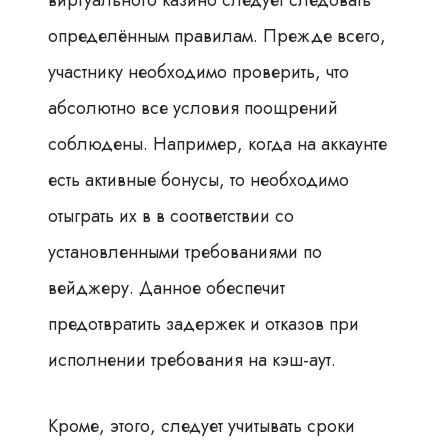
виртуального казино следует следовать
определённым правилам. Прежде всего,
участнику необходимо проверить, что
абсолютно все условия поощрений
соблюдены. Например, когда на аккаунте
есть активные бонусы, то необходимо
отыграть их в в соответствии со
установленными требованиями по
вейджеру. Данное обеспечит
предотвратить задержек и отказов при
исполнении требования на кэш-аут.
Кроме, этого, следует учитывать сроки