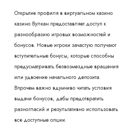
Открытие профиля в виртуальном казино
казино Вулкан предоставляет доступ к
разнообразию игровых возможностей и
бонусов. Новые игроки зачастую получают
вступительные бонусы, которые способны
предусматривать безвозмездные вращения
или удвоение начального депозита.
Впрочем важно вдумчиво читать условия
выдачи бонусов, дабы предотвратить
разногласий и результативно использовать
все доступные опции.