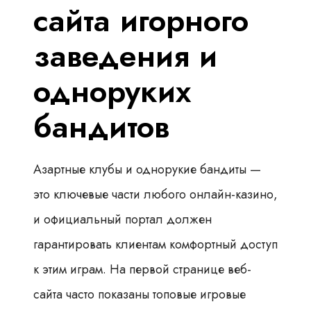
сайта игорного
заведения и
одноруких
бандитов
Азартные клубы и однорукие бандиты —
это ключевые части любого онлайн-казино,
и официальный портал должен
гарантировать клиентам комфортный доступ
к этим играм. На первой странице веб-
сайта часто показаны топовые игровые