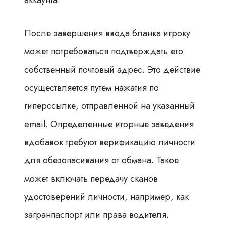
аккаунта.
После завершения ввода бланка игроку
может потребоваться подтверждать его
собственный почтовый адрес. Это действие
осуществляется путем нажатия по
гиперссылке, отправленной на указанный
email. Определенные игорные заведения
вдобавок требуют верификацию личности
для обезопасивания от обмана. Такое
может включать передачу сканов
удостоверений личности, например, как
загранпаспорт или права водителя.