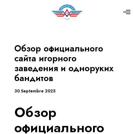
Обзор официального
сайта игорного
заведения и одноруких
бандитов
30 Septembre 2025
Обзор
официального