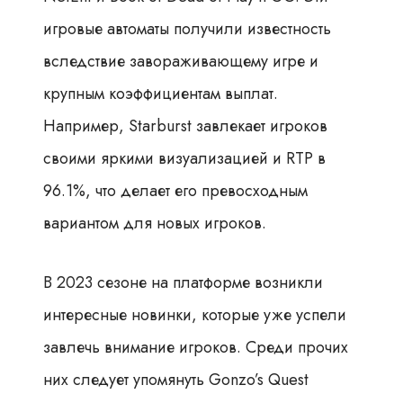
игровые автоматы получили известность
вследствие завораживающему игре и
крупным коэффициентам выплат.
Например, Starburst завлекает игроков
своими яркими визуализацией и RTP в
96.1%, что делает его превосходным
вариантом для новых игроков.
В 2023 сезоне на платформе возникли
интересные новинки, которые уже успели
завлечь внимание игроков. Среди прочих
них следует упомянуть Gonzo’s Quest