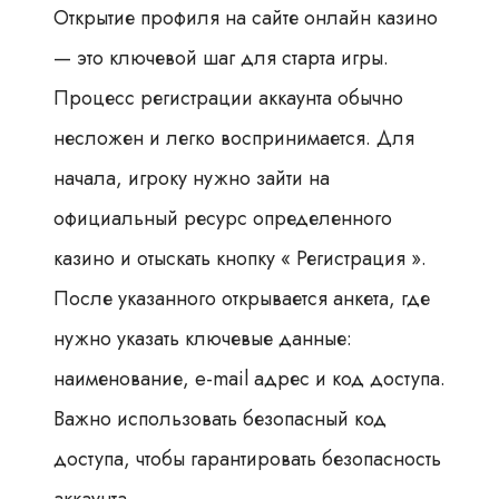
Открытие профиля на сайте онлайн казино
— это ключевой шаг для старта игры.
Процесс регистрации аккаунта обычно
несложен и легко воспринимается. Для
начала, игроку нужно зайти на
официальный ресурс определенного
казино и отыскать кнопку « Регистрация ».
После указанного открывается анкета, где
нужно указать ключевые данные:
наименование, e-mail адрес и код доступа.
Важно использовать безопасный код
доступа, чтобы гарантировать безопасность