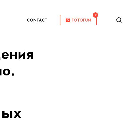
2
CONTACT
FOTOFUN
дения
но.
ных