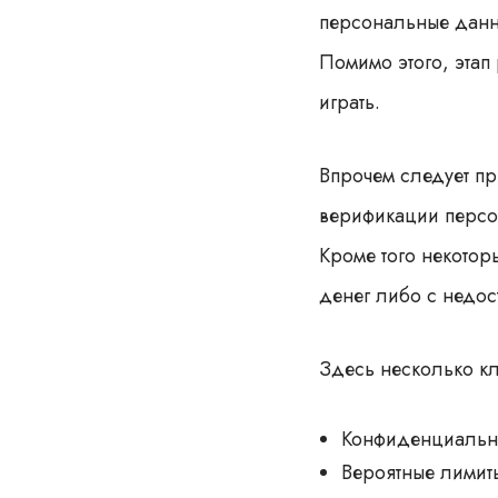
персональные данны
Помимо этого, этап
играть.
Впрочем следует пр
верификации персо
Кроме того некотор
денег либо с недос
Здесь несколько кл
Конфиденциально
Вероятные лимит