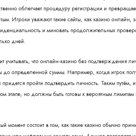
ственно облегчает процедуру регистрации и превращает
тым. Игроки уважают такие сайты, как казино онлайн, 
иденциальность и миновать продолжительных проверок
лько дней.
оит учитывать, что онлайн-казино без подтверждения ли
 до определенной суммы. Например, когда игрок пол
и придется пройти подтвердить личность. Таким путём, 
ом этапе, но должны быть готовы к вероятным лимитам
й момент состоит в том, как такие казино обычно прин