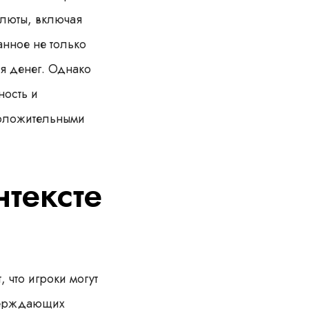
алюты, включая
анное не только
ия денег. Однако
ность и
положительными
нтексте
 что игроки могут
тверждающих