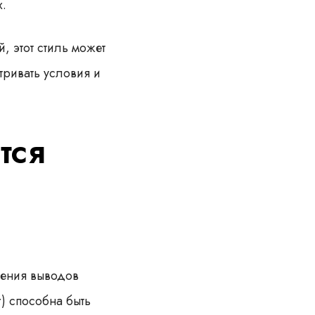
.
, этот стиль может
ривать условия и
тся
дения выводов
) способна быть