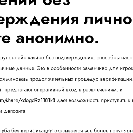
ерждения лично
те анонимно.
ищут онлайн казино без подтверждения, способны насл
ичные данные. Это в особенности заманчиво для игроко
тся миновать продолжительных процедур верификации.
ги, предлагают оперативный вход к развлечениям, и
om/share/xdogd9z1181k8
дает возможность приступить к 
и депозита.
луба без верификации оказывается все более популяр