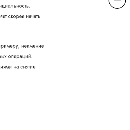
нциальность.
яет скорее начать
примеру, неимение
вых операций.
ниями на снятие