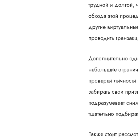
трудной и долгой, 
обхода этой проце
другие виртуальные
проводить транзак
Дополнительно одн
небольшие ограниче
проверки личности 
забирать свои приз
подразумевает сниж
тщательно подбират
Также стоит рассмот