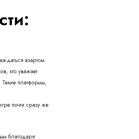
сти:
аждаться азартом
в, кто уважает
 Такие платформы,
игре почти сразу же
ным благодаря