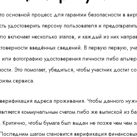
то основной процесс для гарантии безопасности в вир
ть удостоверить персону пользователя и предотврати
ло включает несколько этапов, и каждый из них напра
товерности введённых сведений. В первую первую, уч
 или фотографию удостоверения личности либо альтер
ости. Это помогает, убедиться, чтобы участник достиг 
риям сервиса.
ерификация адреса проживания. Чтобы данного нужно
вляется коммунальным счетом либо же выпиской из бан
. Критично, чтобы бумага был выдан не позже чем чем з
 Последним шагом становится верификация финансовых