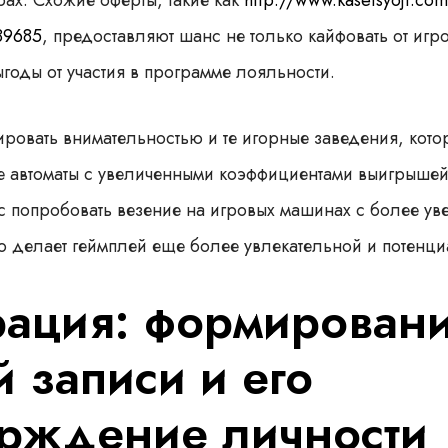
ах. Схожие оферты, такие как
http://www.kaseisyoji.c
89685
, предоставляют шанс не только кайфовать от иг
ыгоды от участия в программе лояльности.
овать внимательностью и те игорные заведения, кото
 автоматы с увеличенными коэффициентами выигрышей.
с попробовать везение на игровых машинах с более у
, что делает геймплей еще более увлекательной и потен
рация: формирован
й записи и его
рждение личности