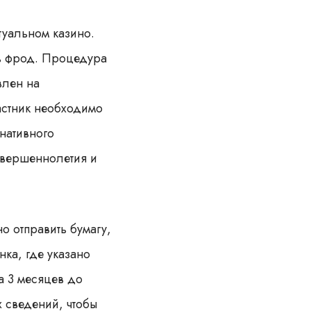
туальном казино.
ть фрод. Процедура
влен на
астник необходимо
нативного
совершеннолетия и
 отправить бумагу,
ка, где указано
а 3 месяцев до
 сведений, чтобы