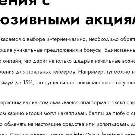
юзивными акция
а касается о выборе интернет-казино, необходимо обрат
ющие уникальные предложения и бонусы. Единственным
 онлайн, что дарит не только щедрые начальные возн
жения для лояльных геймеров. Например, тут можно 
симум до 15%, это существенно повышает шанс на успех
тересным вариантом оказывается платформа с эксклюз
ом казино игроки могут накапливать баллы за любую ст
 обменять на настоящие средства или использовать дл