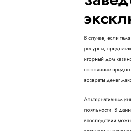
экскл
В случае, если тем
ресурсы, предлага
игорный дом казино
постоянные предло
возвраты денег мак
Альтернативным ин
лояльности. В данн
впоследствии можно