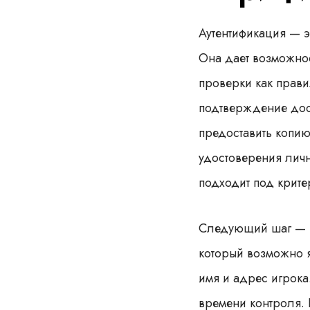
Аутентификация — э
Она дает возможнос
проверки как прави
подтверждение дос
предоставить копию
удостоверения личн
подходит под крите
Следующий шаг — в
который возможно я
имя и адрес игрока
времени контроля.