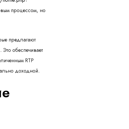
om/home.php?
ровым процессом, но
рые предлагают
 Это обеспечивает
величенным RTP
циально доходной.
ие