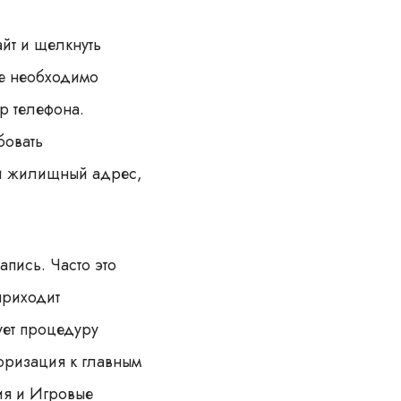
айт и щелкнуть
де необходимо
р телефона.
бовать
ли жилищный адрес,
апись. Часто это
приходит
ует процедуру
торизация к главным
ния и Игровые