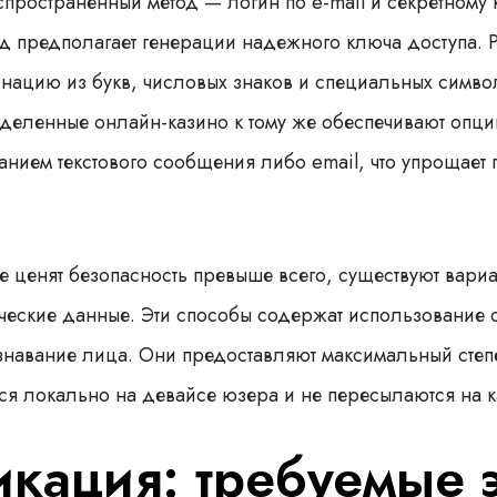
пространенный метод — логин по e-mail и секретному к
ход предполагает генерации надежного ключа доступа. 
инацию из букв, числовых знаков и специальных симв
деленные онлайн-казино к тому же обеспечивают опци
анием текстового сообщения либо email, что упрощает 
 ценят безопасность превыше всего, существуют вариа
еские данные. Эти способы содержат использование 
навание лица. Они предоставляют максимальный степе
ся локально на девайсе юзера и не пересылаются на 
кация: требуемые 