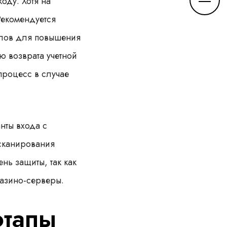
оду. Хотя на
Рекомендуется
олов для повышения
ю возврата учетной
процесс в случае
нты входа с
сканирования
нь защиты, так как
казино-серверы.
этапы