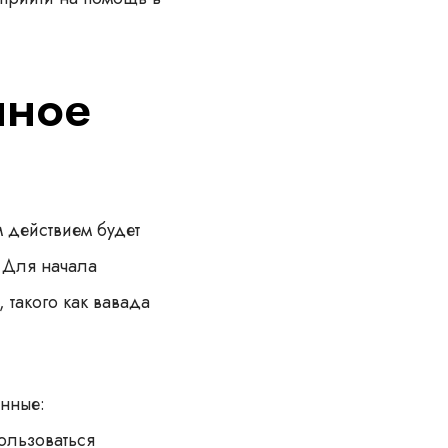
пное
м действием будет
. Для начала
такого как вавада
анные:
ользоваться