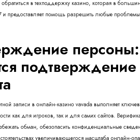
т обратиться в техподдержку казино, которая в большин
7 и предоставляет помощь разрешить любые проблемы,
ерждение персоны:
тся подтверждение
та
ной записи в онлайн-казино vavada выполняет ключев
сти как для игроков, так и для самих сайтов. Верифи
збежать обман, обезопасить конфиденциальные сведен
обстоятельствах увеличивающегося масштаба онлайн-опа