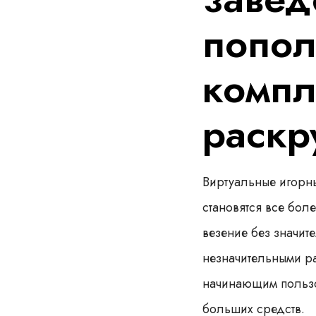
попол
комп
раскр
Виртуальные игорн
становятся все бол
везение без значит
незначительными ра
начинающим пользо
больших средств.