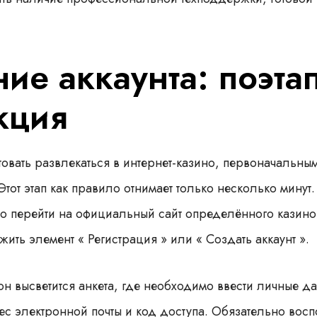
ие аккаунта: поэта
кция
ртовать развлекаться в интернет-казино, первоначальны
Этот этап как правило отнимает только несколько минут
 перейти на официальный сайт определённого казино, 
жить элемент « Регистрация » или « Создать аккаунт ».
он высветится анкета, где необходимо ввести личные д
с электронной почты и код доступа. Обязательно восп