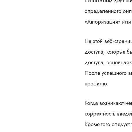
несложным действи
определенного онла
«Авторизация» или 
На этой веб-страни
доступа, которые б
доступа, основная 
После успешного вн
профилю.
Когда возникают не
корректность введе
Кроме того следует