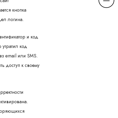
сайт
ается кнопка
дел логина.
ентификатор и код
 утратил код
ез email или SMS.
ть доступ к своему
орректности
активирована.
вторяющихся