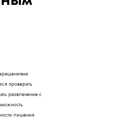
 вращениями
хся проверить
ать развлечение с
озможность
сности лишения