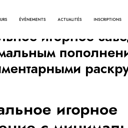
OURS
ÉVÈNEMENTS
ACTUALITÉS
INSCRIPTIONS
льное игорное зав
мальным пополнен
ментарными раскру
альное игорное
ение с минимал