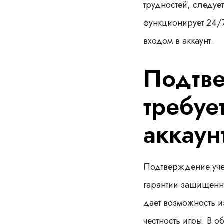
трудностей, следуе
функционирует 24/
входом в аккаунт.
Подтв
требуе
аккаун
Подтверждение учет
гарантии защищенно
дает возможность и
честность игры. В 