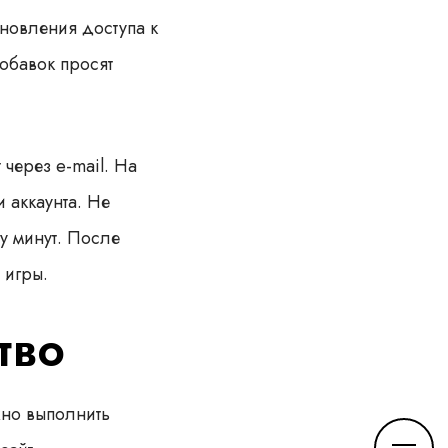
новления доступа к
обавок просят
через e-mail. На
 аккаунта. Не
у минут. После
 игры.
тво
жно выполнить