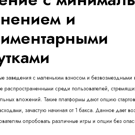
нением и
лиментарными
утками
ые заведения с маленьким взносом и безвозмездными
ее распространенными среди пользователей, стремящи
ельных вложений. Такие платформы дают опцию стартов
сходами, зачастую начиная от 1 бакса. Данное дает в
вателям опробовать различные игры и опции без опа