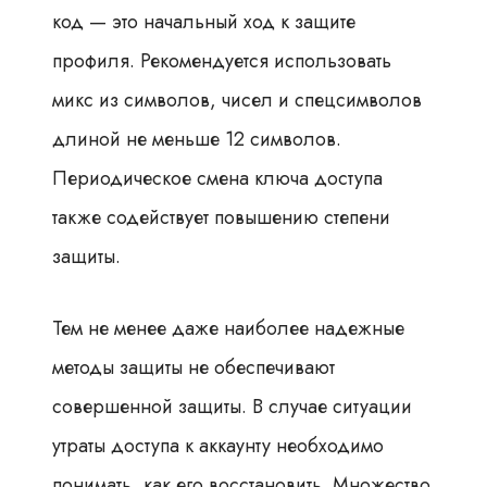
код — это начальный ход к защите
профиля. Рекомендуется использовать
микс из символов, чисел и спецсимволов
длиной не меньше 12 символов.
Периодическое смена ключа доступа
также содействует повышению степени
защиты.
Тем не менее даже наиболее надежные
методы защиты не обеспечивают
совершенной защиты. В случае ситуации
утраты доступа к аккаунту необходимо
понимать, как его восстановить. Множество