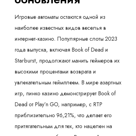
Игровые автоматы остаются одной из
наиболее известных видов веселья в
интернет-казино. Популярные слоты 2023
года выпуска, включая Book of Dead и
Starburst, продолжают манить геймеров их
высокими процентами возврата и
увлекательным геймплеем. В мире азартных
игр, пинко казино демонстрирует Book of
Dead от Play’n GO, например, с RTP
приблизительно 96,21%, что делает его
притягательным для тех, кто нацелен на