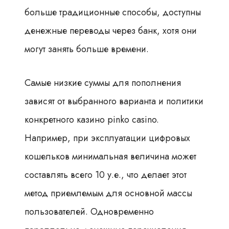
больше традиционные способы, доступны
денежные переводы через банк, хотя они
могут занять больше времени.
Самые низкие суммы для пополнения
зависят от выбранного варианта и политики
конкретного казино pinko casino.
Например, при эксплуатации цифровых
кошельков минимальная величина может
составлять всего 10 у.е., что делает этот
метод приемлемым для основной массы
пользователей. Одновременно