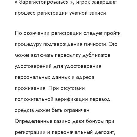
« Зарегистрироваться », игрок завершает
процесс регистрации учетной записи.
По окончании регистрации следует пройти
процедуру подтверждения личности. Это
может включать пересылку дубликатов
удостоверений для удостоверения
персональных данных и адреса
проживания. При отсутствии
положительной верификации перевод
средств может быть ограничен.
Определенные казино дают бонусы при
регистрации и первоначальный депозит,