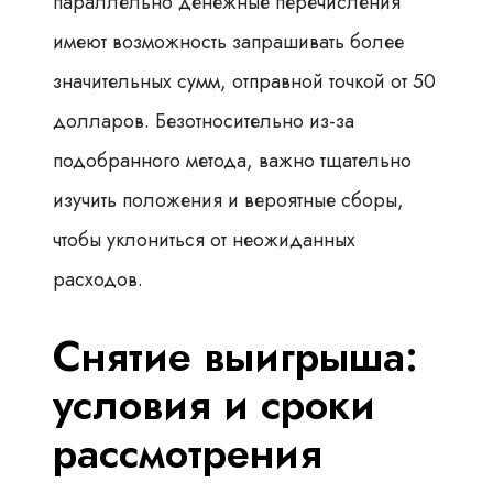
параллельно денежные перечисления
имеют возможность запрашивать более
значительных сумм, отправной точкой от 50
долларов. Безотносительно из-за
подобранного метода, важно тщательно
изучить положения и вероятные сборы,
чтобы уклониться от неожиданных
расходов.
Снятие выигрыша:
условия и сроки
рассмотрения