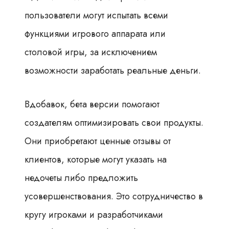
пользователи могут испытать всеми
функциями игрового аппарата или
столовой игры, за исключением
возможности заработать реальные деньги.
Вдобавок, бета версии помогают
создателям оптимизировать свои продукты.
Они приобретают ценные отзывы от
клиентов, которые могут указать на
недочеты либо предложить
усовершенствования. Это сотрудничество в
кругу игроками и разработчиками