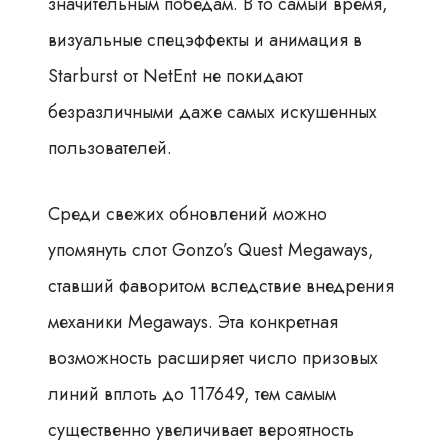
значительным победам. В то самый время,
визуальные спецэффекты и анимация в
Starburst от NetEnt не покидают
безразличными даже самых искушенных
пользователей.
Среди свежих обновлений можно
упомянуть слот Gonzo’s Quest Megaways,
ставший фаворитом вследствие внедрения
механики Megaways. Эта конкретная
возможность расширяет число призовых
линий вплоть до 117649, тем самым
существенно увеличивает вероятность