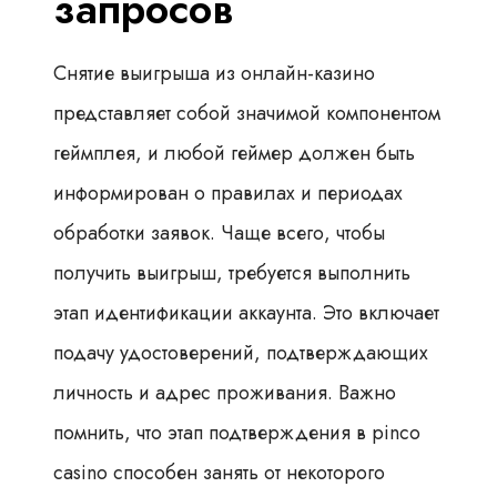
запросов
Снятие выигрыша из онлайн-казино
представляет собой значимой компонентом
геймплея, и любой геймер должен быть
информирован о правилах и периодах
обработки заявок. Чаще всего, чтобы
получить выигрыш, требуется выполнить
этап идентификации аккаунта. Это включает
подачу удостоверений, подтверждающих
личность и адрес проживания. Важно
помнить, что этап подтверждения в pinco
casino способен занять от некоторого