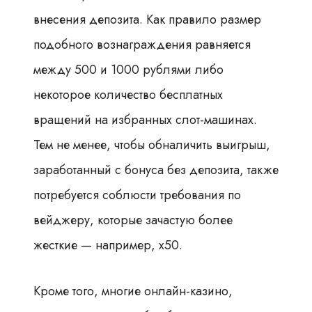
внесения депозита. Как правило размер
подобного вознаграждения равняется
между 500 и 1000 рублями либо
некоторое количество бесплатных
вращений на избранных слот-машинах.
Тем не менее, чтобы обналичить выигрыш,
заработанный с бонуса без депозита, также
потребуется соблюсти требования по
вейджеру, которые зачастую более
жесткие — например, x50.
Кроме того, многие онлайн-казино,