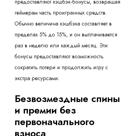
предоставляют кэшбэк-бонусы, возвращая
геймерам часть проигранных средств.
Обычно величина кэшбэка составляет в
пределах 5% до 15%, и он выплачивается
раз в неделю или каждый месяц. Эти
бонусы предоставляют возможность
сократить потери и продолжить игру с
экстра ресурсами.
Безвозмездные спины
и премии без
первоначального
взноса