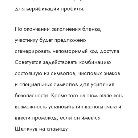
для верификации профиля.
По окончании заполнения бланка,
участнику будет предложено
сгенерировать неповторимый код доступа.
Советуется задействовать комбинацию
состоящую из символов, числовых знаков
и специальных символов для усиления
безопасности. Кроме того на этом этапе есть
возможность установить тип валюты счета и
ввести промокод, если он имеется.
Щелкнув на клавишу