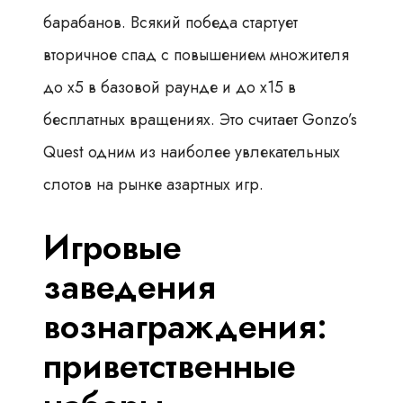
барабанов. Всякий победа стартует
вторичное спад с повышением множителя
до x5 в базовой раунде и до x15 в
бесплатных вращениях. Это считает Gonzo’s
Quest одним из наиболее увлекательных
слотов на рынке азартных игр.
Игровые
заведения
вознаграждения:
приветственные