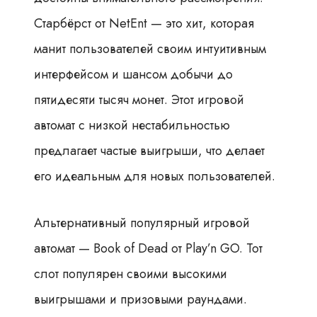
Старбёрст от NetEnt — это хит, которая
манит пользователей своим интуитивным
интерфейсом и шансом добычи до
пятидесяти тысяч монет. Этот игровой
автомат с низкой нестабильностью
предлагает частые выигрыши, что делает
его идеальным для новых пользователей.
Альтернативный популярный игровой
автомат — Book of Dead от Play’n GO. Тот
слот популярен своими высокими
выигрышами и призовыми раундами.