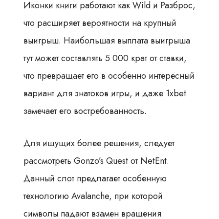
Иконки книги работают как Wild и Разброс,
что расширяет вероятности на крупный
выигрыш. Наибольшая выплата выигрыша
тут может составлять 5 000 крат от ставки,
что превращает его в особенно интересный
вариант для знатоков игры, и даже 1xbet
замечает его востребованность.
Для ищущих более решения, следует
рассмотреть Gonzo’s Quest от NetEnt.
Данный слот предлагает особенную
технологию Avalanche, при которой
символы падают взамен вращения