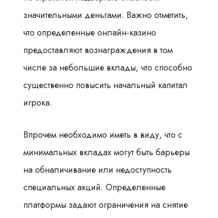
значительными деньгами. Важно отметить,
что определенные онлайн-казино
предоставляют вознаграждения в том
числе за небольшие вклады, что способно
существенно повысить начальный капитал
игрока.
Впрочем необходимо иметь в виду, что с
минимальных вкладах могут быть барьеры
на обналичивание или недоступность
специальных акций. Определенные
платформы задают ограничения на снятие