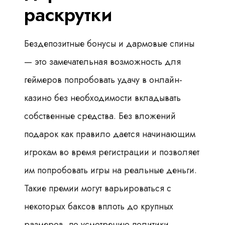
раскрутки
Бездепозитные бонусы и дармовые спины
— это замечательная возможность для
геймеров попробовать удачу в онлайн-
казино без необходимости вкладывать
собственные средства. Без вложений
подарок как правило дается начинающим
игрокам во время регистрации и позволяет
им попробовать игры на реальные деньги.
Такие премии могут варьироваться с
некоторых баксов вплоть до крупных
размеров, по усмотрению политики