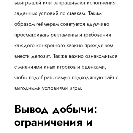
выигрышей или запрашивают исполнения
заданных условий по ставкам. Таким
образом геймерам советуется вдумчиво
просматривать регламенты и требования
каждого конкретного казино прежде чем
внести депозит. Также важно ознакомиться
с мнениями иных игроков и оценками,
чтобы подобрать самую подходящую сайт с
выгодными условиями игры.
Вывод добычи:
ограничения и