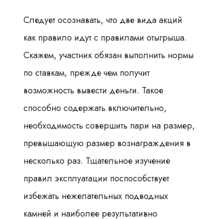
Следует осознавать, что две вида акций
как правило идут с правилами отыгрыша.
Скажем, участник обязан выполнить нормы
по ставкам, прежде чем получит
возможность вывести деньги. Такое
способно содержать включительно,
необходимость совершить пари на размер,
превышающую размер вознаграждения в
несколько раз. Тщательное изучение
правил эксплуатации поспособствует
избежать нежелательных подводных
камней и наиболее результативно