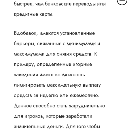
быстрее, чем банковские переводы или
кредитные карты.
Вдобавок, имеются установленные
барьеры, связанные с минимумами и
максимумами для снятия средств. К
примеру, определенные игорные
заведения имеют возможность
лимитировать максимальную выплату
средств за неделю или ежемесячно.
Данное способно стать затруднительно
для игроков, которые заработали
значительные деньги. Для того чтобы