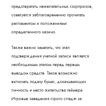
предотвратить нежелательных сюрпризов,
советуется заблаговременно прочитать
регламентом и положениями
определенного казино.
Также важно заметить, что этап
подтверждения учетной записи является
необходимым этапом перед первым
выводом средств. Такое возможно
включать подачу бумаг, доказывающих
личность и место жительства геймера.
Игровые заведения строго следят за