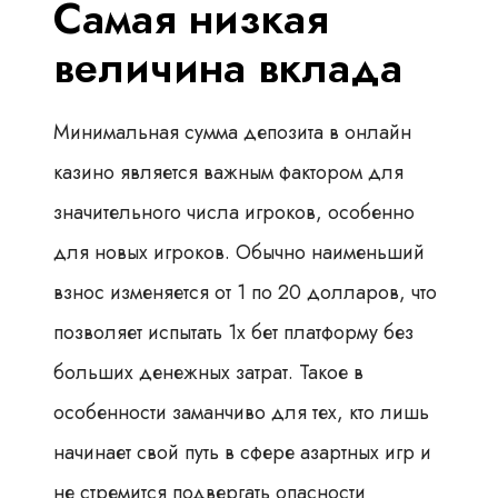
Самая низкая
величина вклада
Минимальная сумма депозита в онлайн
казино является важным фактором для
значительного числа игроков, особенно
для новых игроков. Обычно наименьший
взнос изменяется от 1 по 20 долларов, что
позволяет испытать 1х бет платформу без
больших денежных затрат. Такое в
особенности заманчиво для тех, кто лишь
начинает свой путь в сфере азартных игр и
не стремится подвергать опасности