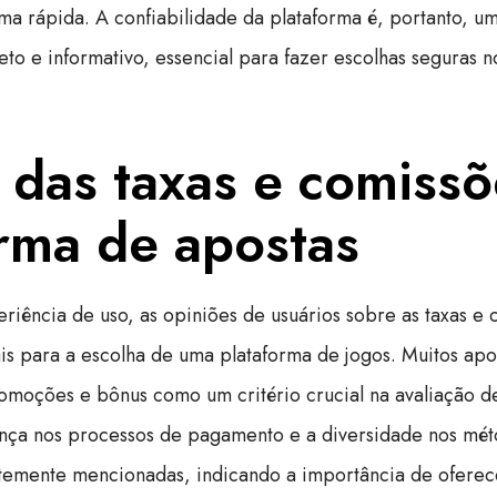
rma rápida. A confiabilidade da plataforma é, portanto, 
 e informativo, essencial para fazer escolhas seguras n
 das taxas e comissõ
orma de apostas
riência de uso, as opiniões de usuários sobre as taxas e
is para a escolha de uma plataforma de jogos. Muitos apo
omoções e bônus como um critério crucial na avaliação de
ança nos processos de pagamento e a diversidade nos mé
emente mencionadas, indicando a importância de oferec