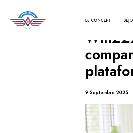
LE CONCEPT
SÉJ
Win222
compar
plataf
9 Septembre 2025