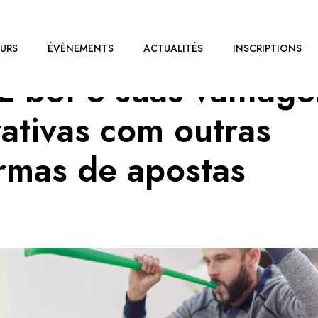
OURS
ÉVÈNEMENTS
ACTUALITÉS
INSCRIPTIONS
 bet e suas vantage
ativas com outras
ormas de apostas