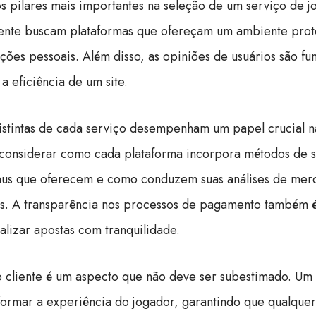
 pilares mais importantes na seleção de um serviço de jo
ente buscam plataformas que ofereçam um ambiente prot
ções pessoais. Além disso, as opiniões de usuários são f
 a eficiência de um site.
distintas de cada serviço desempenham um papel crucial n
l considerar como cada plataforma incorpora métodos de 
us que oferecem e como conduzem suas análises de merc
os. A transparência nos processos de pagamento também 
lizar apostas com tranquilidade.
o cliente é um aspecto que não deve ser subestimado. Um 
sformar a experiência do jogador, garantindo que qualque