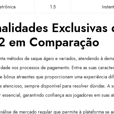
etrônica
1.5
Instan
alidades Exclusivas 
2 em Comparação
nta métodos de saque ágeis e variados, atendendo à dem
idade nos processos de pagamento. Entre as suas caracterís
e bônus atraentes que proporcionam uma experiência dif
e atencioso, sempre disponível para resolver dúvidas. A 
r essencial, garantindo confiança aos jogadores em suas a
análise de mercado regular que permite à plataforma se 