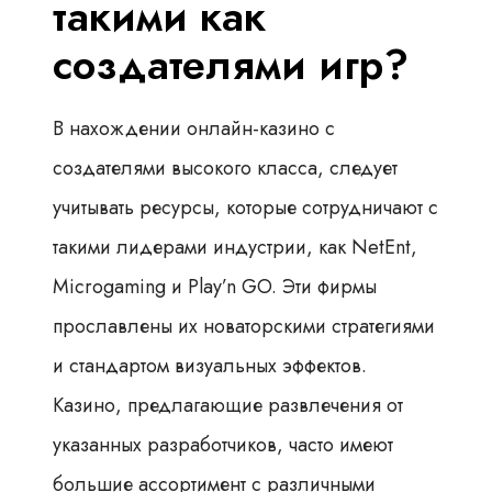
такими как
создателями игр?
В нахождении онлайн-казино с
создателями высокого класса, следует
учитывать ресурсы, которые сотрудничают с
такими лидерами индустрии, как NetEnt,
Microgaming и Play’n GO. Эти фирмы
прославлены их новаторскими стратегиями
и стандартом визуальных эффектов.
Казино, предлагающие развлечения от
указанных разработчиков, часто имеют
большие ассортимент с различными