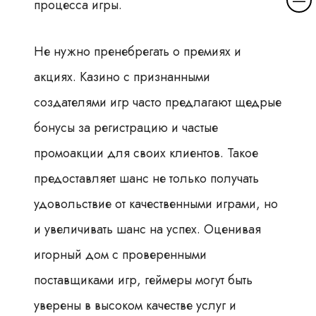
процесса игры.
Не нужно пренебрегать о премиях и
акциях. Казино с признанными
создателями игр часто предлагают щедрые
бонусы за регистрацию и частые
промоакции для своих клиентов. Такое
предоставляет шанс не только получать
удовольствие от качественными играми, но
и увеличивать шанс на успех. Оценивая
игорный дом с проверенными
поставщиками игр, геймеры могут быть
уверены в высоком качестве услуг и