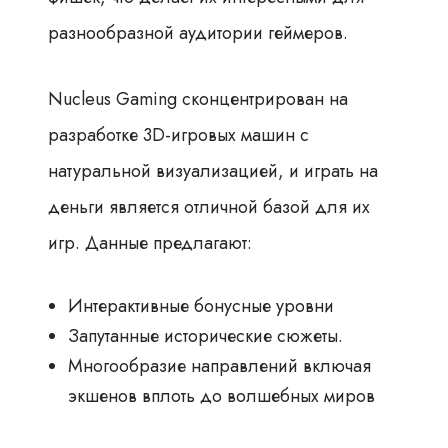
разнообразной аудитории геймеров.
Nucleus Gaming сконцентрирован на
разработке 3D-игровых машин с
натуральной визуализацией, и играть на
деньги является отличной базой для их
игр. Данные предлагают:
Интерактивные бонусные уровни
Запутанные исторические сюжеты.
Многообразие направлений включая
экшенов вплоть до волшебных миров