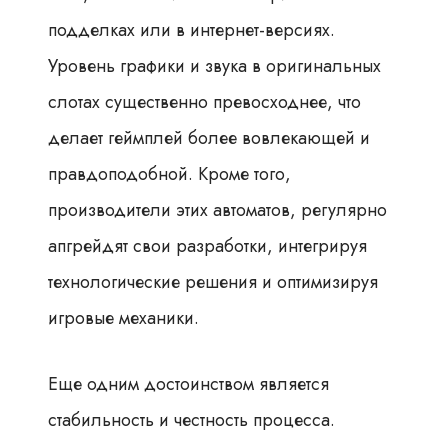
подделках или в интернет-версиях.
Уровень графики и звука в оригинальных
слотах существенно превосходнее, что
делает геймплей более вовлекающей и
правдоподобной. Кроме того,
производители этих автоматов, регулярно
апгрейдят свои разработки, интегрируя
технологические решения и оптимизируя
игровые механики.
Еще одним достоинством является
стабильность и честность процесса.