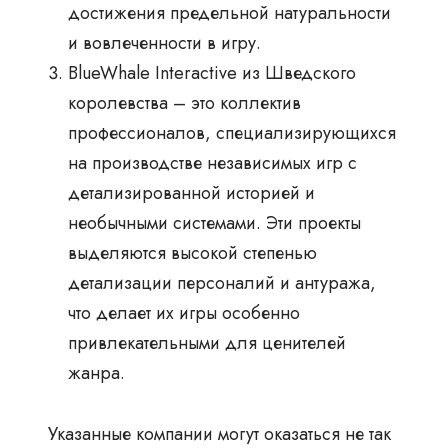
достижения предельной натуральности
и вовлеченности в игру.
BlueWhale Interactive из Шведского
королевства – это коллектив
профессионалов, специализирующихся
на производстве независимых игр с
детализированной историей и
необычными системами. Эти проекты
выделяются высокой степенью
детализации персоналий и антуража,
что делает их игры особенно
привлекательными для ценителей
жанра.
Указанные компании могут оказаться не так