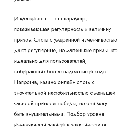
Изменчивость — это параметр,
показывающая регулярность и величину
призов. Слоты с умеренной изменчивостью
дают регулярные, но маленькие призы, что
идеально для пользователей,
выбирающих более надежные исходы.
Напротив, казино онлайн слоты с
значительной нестабильностью с меньшей
частотой приносят победы, но они могут
быть внушительными. Подбор уровня
изменчивости зависит в зависимости от