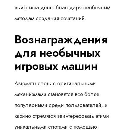
выигрыша денег благодаря необычным
методам создания сочетаний.
Вознаграждения
для необычных
игровых машин
Автоматы слоты с оригинальными
механизмами становятся все более
популярными среди пользователей, и
казино стремятся заинтересовать этими
уникальными слотами с помощью