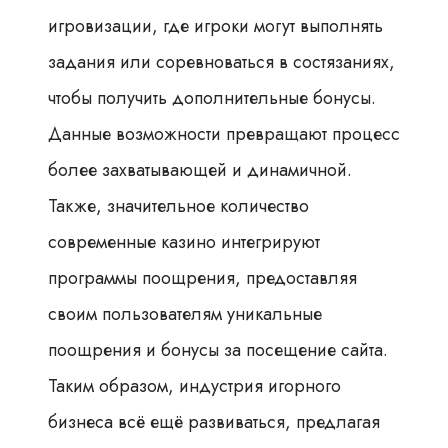
игровизации, где игроки могут выполнять
задания или соревноваться в состязаниях,
чтобы получить дополнительные бонусы.
Данные возможности превращают процесс
более захватывающей и динамичной.
Также, значительное количество
современные казино интегрируют
программы поощрения, предоставляя
своим пользователям уникальные
поощрения и бонусы за посещение сайта.
Таким образом, индустрия игорного
бизнеса всё ещё развиваться, предлагая