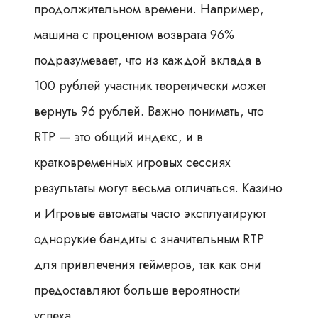
продолжительном времени. Например,
машина с процентом возврата 96%
подразумевает, что из каждой вклада в
100 рублей участник теоретически может
вернуть 96 рублей. Важно понимать, что
RTP — это общий индекс, и в
кратковременных игровых сессиях
результаты могут весьма отличаться. Казино
и Игровые автоматы часто эксплуатируют
однорукие бандиты с значительным RTP
для привлечения геймеров, так как они
предоставляют больше вероятности
успеха.