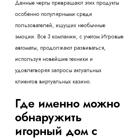
Данные черты превращают этих продукты
особенно популярными среди
пользователей, ищущих необычные
эмоции. Все 3 компании, с учетом Игровые
автоматы, продолжают развиваться,
используя новейшие техники и
удовлетворяя запросы актуальных
клиентов виртуальных казино.
Где именно можно
обнаружить
игорный дом с