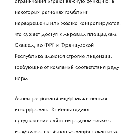
ограничения играют важную функцию: в
некоторых регионах гэмблинг
неразрешены или жёстко контролируются,
что сужает доступ к мировым площадкам.
Скажем, во ФРГ и Французской
Республике имеются строгие лицензии,
требующие от компаний соответствия ряду
норм.
Аспект регионализации также нельзя
игнорировать. Клиенты отдают
предпочтение сайты на родном языке с
возможностью использования локальных