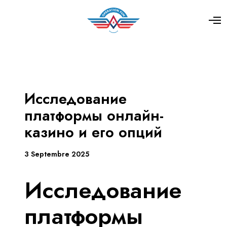
Исследование
платформы онлайн-
казино и его опций
3 Septembre 2025
Исследование
платформы