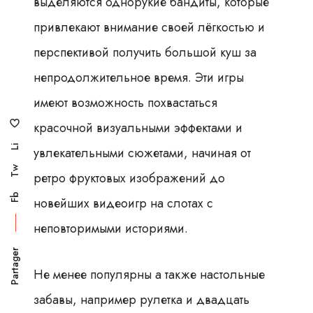
выделяются однорукие бандиты, которые
привлекают внимание своей лёгкостью и
перспективой получить большой куш за
непродолжительное время. Эти игры
имеют возможность похвастаться
красочной визуальными эффектами и
Li
увлекательными сюжетами, начиная от
Tw
ретро фруктовых изображений до
Fb
новейших видеоигр на слотах с
неповторимыми историями.
Partager
Не менее популярны а также настольные
забавы, например рулетка и двадцать