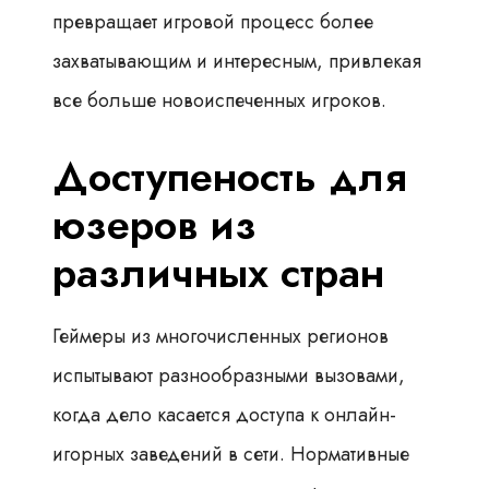
превращает игровой процесс более
захватывающим и интересным, привлекая
все больше новоиспеченных игроков.
Доступеность для
юзеров из
различных стран
Геймеры из многочисленных регионов
испытывают разнообразными вызовами,
когда дело касается доступа к онлайн-
игорных заведений в сети. Нормативные