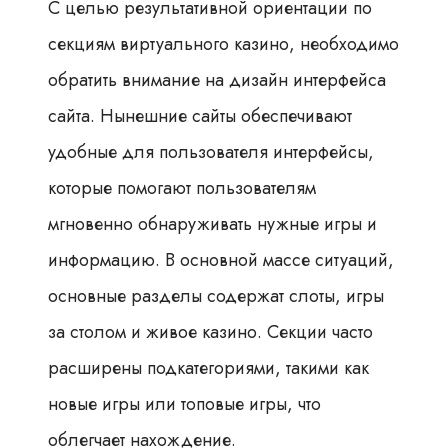
С целью результативной ориентации по
секциям виртуального казино, необходимо
обратить внимание на дизайн интерфейса
сайта. Нынешние сайты обеспечивают
удобные для пользователя интерфейсы,
которые помогают пользователям
мгновенно обнаруживать нужные игры и
информацию. В основной массе ситуаций,
основные разделы содержат слоты, игры
за столом и живое казино. Секции часто
расширены подкатегориями, такими как
новые игры или топовые игры, что
облегчает нахождение.