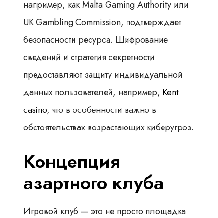
например, как Malta Gaming Authority или
UK Gambling Commission, подтверждает
безопасности ресурса. Шифрование
сведений и стратегия секретности
предоставляют защиту индивидуальной
данных пользователей, например,
Kent
casino
, что в особенности важно в
обстоятельствах возрастающих киберугроз.
Концепция
азартного клуба
Игровой клуб — это не просто площадка