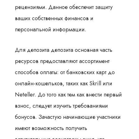
рецензиями. Данное обеспечит защиту
ваших собственных финансов и
персональной информации.
Для депозита депозита основная часть
ресурсов предоставляют ассортимент
способов оплаты: от банковских карт до
онлайн-кошельков, таких как Skrill или
Neteller. До того как тем как внести первый
взнос, следует изучить требованиями
бонусов. Зачастую начинающие участники
имеют возможность получить