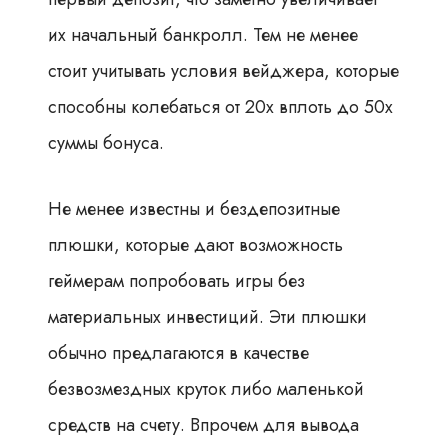
их начальный банкролл. Тем не менее
стоит учитывать условия вейджера, которые
способны колебаться от 20x вплоть до 50x
суммы бонуса.
Не менее известны и бездепозитные
плюшки, которые дают возможность
геймерам попробовать игры без
материальных инвестиций. Эти плюшки
обычно предлагаются в качестве
безвозмездных круток либо маленькой
средств на счету. Впрочем для вывода