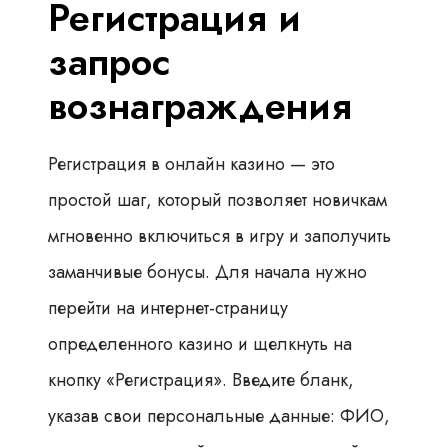
Регистрация и
запрос
вознаграждения
Регистрация в онлайн казино — это
простой шаг, который позволяет новичкам
мгновенно включиться в игру и заполучить
заманчивые бонусы. Для начала нужно
перейти на интернет-страницу
определенного казино и щелкнуть на
кнопку «Регистрация». Введите бланк,
указав свои персональные данные: ФИО,