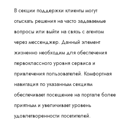
В секции поддержки клиенты могут
отыскать решения на часто задаваемые
вопросы или выйти на связь с агентом
через мессенджер. Данный элемент
жизненно необходим для обеспечения
первоклассного уровня сервиса и
привлечения пользователей. Комфортная
навигация по указанным секциям
обеспечивает посещение на портале более
приятным и увеличивает уровень
удовлетворенности посетителей.