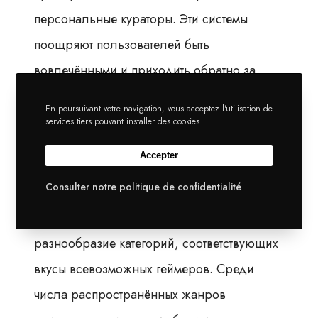
персональные кураторы. Эти системы
поощряют пользователей быть
вовлечёнными и приходить обратно за
дополнительными впечатлениями.
En poursuivant votre navigation, vous acceptez l'utilisation de
services tiers pouvant installer des cookies.
Многообразие
Accepter
азартных категорий
Consulter notre politique de confidentialité
Азартная индустрия предлагает богатое
разнообразие категорий, соответствующих
вкусы всевозможных геймеров. Среди
числа распространённых жанров