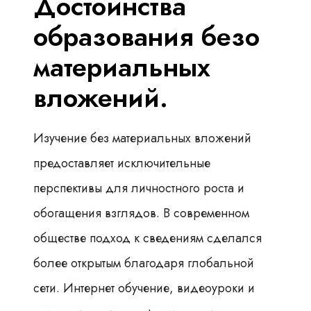
Достоинства
образования безо
материальных
вложений.
Изучение без материальных вложений
предоставляет исключительные
перспективы для личностного роста и
обогащения взглядов. В современном
обществе подход к сведениям сделался
более открытым благодаря глобальной
сети. Интернет обучение, видеоуроки и