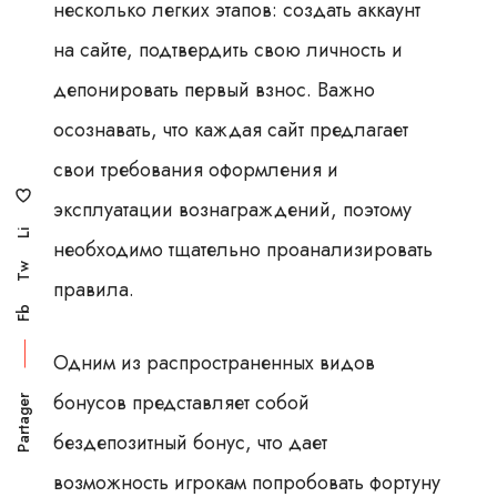
несколько легких этапов: создать аккаунт
на сайте, подтвердить свою личность и
депонировать первый взнос. Важно
осознавать, что каждая сайт предлагает
свои требования оформления и
эксплуатации вознаграждений, поэтому
Li
необходимо тщательно проанализировать
Tw
правила.
Fb
Одним из распространенных видов
бонусов представляет собой
Partager
бездепозитный бонус, что дает
возможность игрокам попробовать фортуну