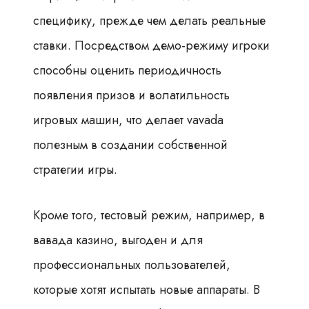
специфику, прежде чем делать реальные
ставки. Посредством демо-режиму игроки
способны оценить периодичность
появления призов и волатильность
игровых машин, что делает vavada
полезным в создании собственной
стратегии игры.
Кроме того, тестовый режим, например, в
вавада казино, выгоден и для
профессиональных пользователей,
которые хотят испытать новые аппараты. В