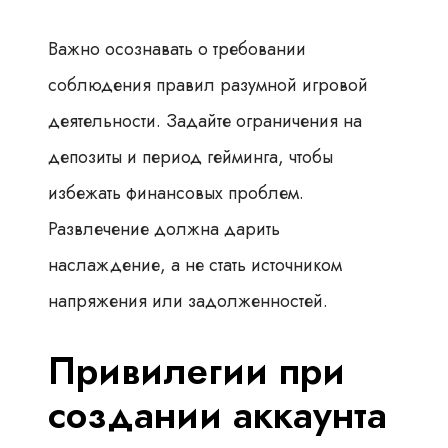
Важно осознавать о требовании
соблюдения правил разумной игровой
деятельности. Задайте ограничения на
депозиты и период гейминга, чтобы
избежать финансовых проблем.
Развлечение должна дарить
наслаждение, а не стать источником
напряжения или задолженностей.
Привилегии при
создании аккаунта