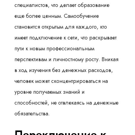
специалистов, что делает образование
еще более ценным. Самообучение
становится открытым для каждого, кто
имеет подключение к сети, что раскрывает
пути к новым профессиональным
перспективам и личностному росту. Вникая
в ход изучения без денежных расходов,
человек может сконцентрироваться на
уровне получаемых знаний и
способностей, не отвлекаясь на денежные
обязательства.
Переключение к