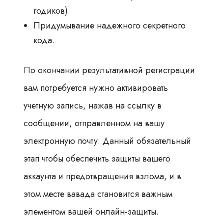
годиков).
Придумывание надежного секретного
кода.
По окончании результативной регистрации
вам потребуется нужно активировать
учетную запись, нажав на ссылку в
сообщении, отправленном на вашу
электронную почту. Данный обязательный
этап чтобы обеспечить защиты вашего
аккаунта и предотвращения взлома, и в
этом месте вавада становится важным
элементом вашей онлайн-защиты.