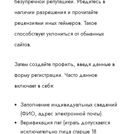
безупречной репутацией. Убедитесь в
наличии разрешения и прочитайте
рецензиями иных геймеров. Такое
способствует уклониться от обманных
сайтов.
Затем создайте профиль, введя данные в
форму регистрации. Часто данное
включает в себя:
Заполнение индивидуальных сведений
(ФИО, адрес электронной почты).
Верификация лет (играть допускается
исключительно лица старше 18