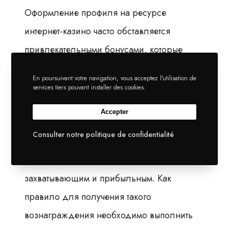
Оформление профиля на ресурсе
интернет-казино часто обставляется
привлекательными бонусами, которые
помогают новичкам войти в игру с
En poursuivant votre navigation, vous acceptez l'utilisation de
дополнительными средствами.
services tiers pouvant installer des cookies.
Вознаграждения при подписке могут
Accepter
содержать в себя как безвозмездные
Consulter notre politique de confidentialité
вращения, так и дополнительные финансы
на баланс, что делает геймплей более
захватывающим и прибыльным. Как
правило для получения такого
вознаграждения необходимо выполнить