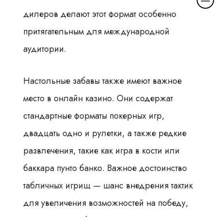
дилеров делают этот формат особенно
притягательным для международной
аудитории.
Настольные забавы также имеют важное
место в онлайн казино. Они содержат
стандартные форматы покерных игр,
двадцать одно и рулетки, а также редкие
развлечения, такие как игра в кости или
баккара пунто банко. Важное достоинство
табличных игрищ — шанс внедрения тактик
для увеличения возможностей на победу,