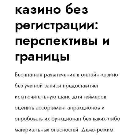
казино без
регистрации:
перспективы и
границы
Бесплатная развлечение в онлайн-казино
без учетной записи предоставляет
исключительную шанс для геймеров
оценить ассортимент аттракционов и
опробовать их функционал без каких-либо
материальных опасностей. Демо-режим