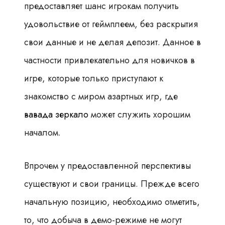
предоставляет шанс игрокам получить
удовольствие от геймплеем, без раскрытия
свои данные и не делая депозит. Данное в
частности привлекательно для новичков в
игре, которые только приступают к
знакомство с миром азартных игр, где
вавада зеркало
может служить хорошим
началом.
Впрочем у предоставленной перспективы
существуют и свои границы. Прежде всего
начальную позицию, необходимо отметить,
то, что добыча в демо-режиме не могут