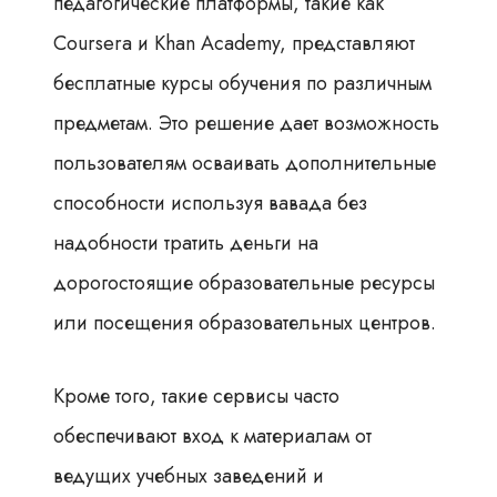
педагогические платформы, такие как
Coursera и Khan Academy, представляют
бесплатные курсы обучения по различным
предметам. Это решение дает возможность
пользователям осваивать дополнительные
способности используя вавада без
надобности тратить деньги на
дорогостоящие образовательные ресурсы
или посещения образовательных центров.
Кроме того, такие сервисы часто
обеспечивают вход к материалам от
ведущих учебных заведений и