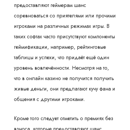
предоставляют геймерам шанс
соревноваться со приятелями или прочими
игроками на различных режимах игры. В
таких софтах часто присутствуют компоненты
геймификации, например, рейтинговые
таблицы и успехи, что придаёт ещё один
уровень вовлечённости. Несмотря на то,
что в онлайн казино не получится получить
живые деньги, они предлагают кучу фана и
общения с другими игроками.
Кроме того следует отметить о премиях без
взноса, которые предоставляют шанс