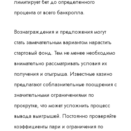
лимитирует бет до определенного
процента от всего банкролла.
Вознаграждения и предложения могут
стать замечательным вариантом нарастить
стартовый фонд. Тем не менее необходимо
внимательно рассматривать условия их
получения и отыгрыша. Известные казино
предлагают соблазнительные поощрения с
значительными ограничениями по
прокрутке, что может усложнить процесс
вывода выигрышей. Постоянно проверяйте
коэффициенты пари и ограничения по