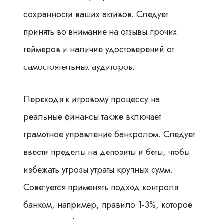
сохранности ваших активов. Следует
принять во внимание на отзывы прочих
геймеров и наличие удостоверений от
самостоятельных аудиторов.
Переходя к игровому процессу на
реальные финансы также включает
грамотное управление банкролом. Следует
ввести пределы на депозиты и беты, чтобы
избежать угрозы утраты крупных сумм.
Советуется применять подход контроля
банком, например, правило 1-3%, которое