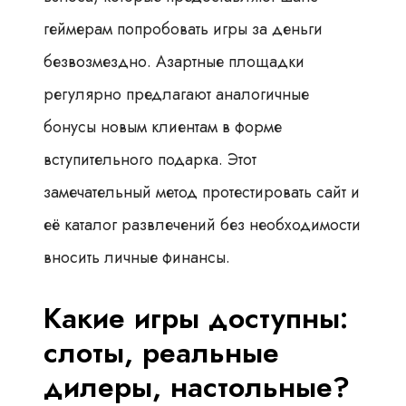
геймерам попробовать игры за деньги
безвозмездно. Азартные площадки
регулярно предлагают аналогичные
бонусы новым клиентам в форме
вступительного подарка. Этот
замечательный метод протестировать сайт и
её каталог развлечений без необходимости
вносить личные финансы.
Какие игры доступны:
слоты, реальные
дилеры, настольные?