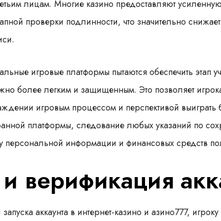
ретьим лицам. Многие казино предоставляют усиленную
апной проверки подлинности, что значительно снижает
иси.
льные игровые платформы пытаются обеспечить этап уч
жно более легким и защищенным. Это позволяет игрок
аждении игровым процессом и перспективой выиграть 
ранной платформы, следование любых указаний по сох
ну персональной информации и финансовых средств по
 и верификация акк
 запуска аккаунта в интернет-казино и азино777, игрок