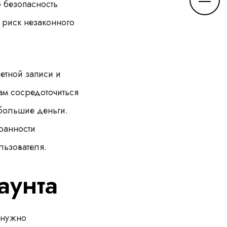
 безопасность
 риск незаконного
етной записи и
ам сосредоточиться
большие деньги.
ранности
льзователя.
аунта
у нужно