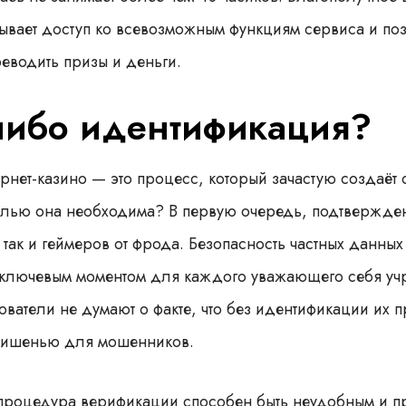
рывает доступ ко всевозможным функциям сервиса и по
еводить призы и деньги.
ибо идентификация?
рнет-казино — это процесс, который зачастую создаёт
целью она необходима? В первую очередь, подтвержден
 так и геймеров от фрода. Безопасность частных данны
 ключевым моментом для каждого уважающего себя уч
ватели не думают о факте, что без идентификации их 
 мишенью для мошенников.
 процедура верификации способен быть неудобным и 