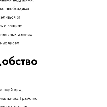
 живыми ведущими.
акже необходимо
елиться от
ь о защите:
ональных данных
ных чисел.
добство
нешний вид,
ональным. Грамотно