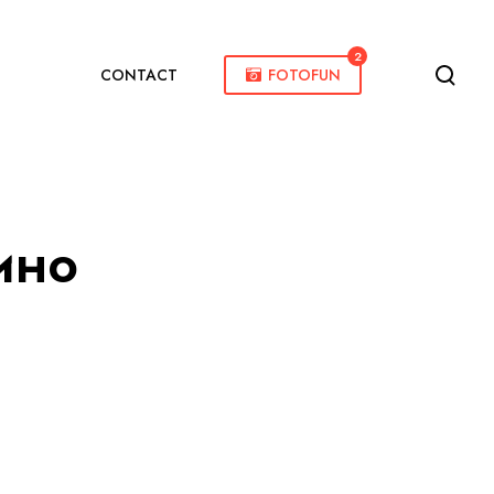
2
CONTACT
FOTOFUN
ино