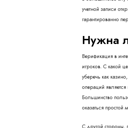
учетной записи отк
гарантированно пер
Нужна л
Верификация в инте
игроков. С какой 
уберечь как казино,
операций является
Большинство пользо
оказаться простой
С другой стороны,