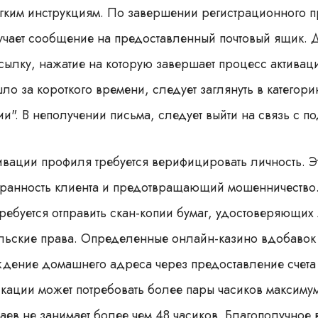
гким инструкциям. По завершении регистрационного п
учает сообщение на предоставленный почтовый ящик. 
ылку, нажатие на которую завершает процесс активаци
о за короткого времени, следует заглянуть в категори
". В неполучении письма, следует выйти на связь с п
вации профиля требуется верифицировать личность. Э
ранность клиента и предотвращающий мошенничество.
ребуется отправить скан-копии бумаг, удостоверяющих л
ельские права. Определенные онлайн-казино вдобавок
ждение домашнего адреса через предоставление счета
икации может потребовать более пары часиков максимум
аев не занимает более чем 48 часиков. Благополучное