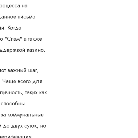
роцесса на
Данное письмо
и. Когда
ю "Спам" а также
оддержкой казино.
тот важный шаг,
 Чаще всего для
ичность, таких как
 способны
 за коммунальные
 до двух суток, но
 верификация