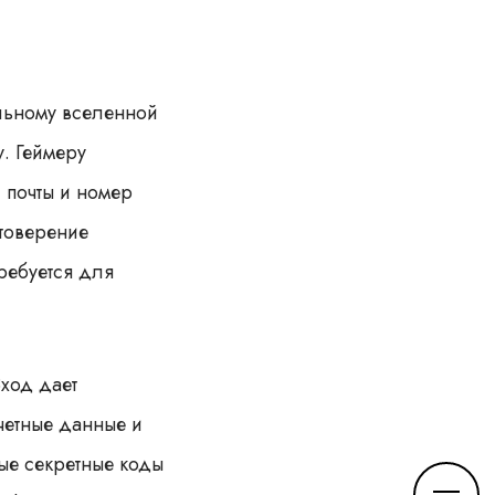
ельному вселенной
. Геймеру
 почты и номер
товерение
ребуется для
ход дает
четные данные и
ные секретные коды