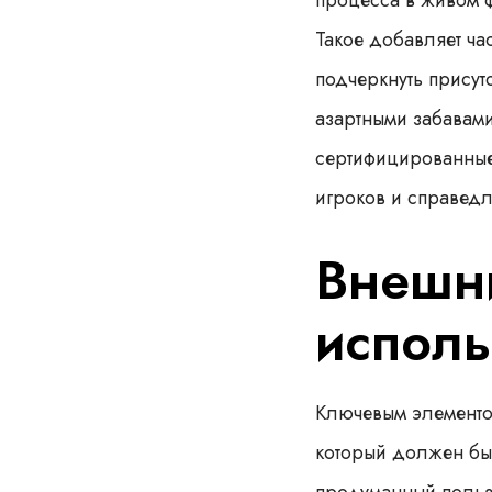
процесса в живом ф
Такое добавляет ча
подчеркнуть присут
азартными забавами
сертифицированные
игроков и справедл
Внешни
исполь
Ключевым элементом
который должен быт