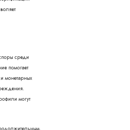
зволяет
 споры среди
ие помогает
х и монетарных
реждения.
профили могут
продолжительным.