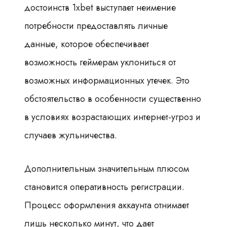
достоинств 1xbet выступает неимение
потребности предоставлять личные
данные, которое обеспечивает
возможность геймерам уклониться от
возможных информационных утечек. Это
обстоятельство в особенности существенно
в условиях возрастающих интернет-угроз и
случаев жульничества.
Дополнительным значительным плюсом
становится оперативность регистрации.
Процесс оформления аккаунта отнимает
лишь несколько минут, что дает