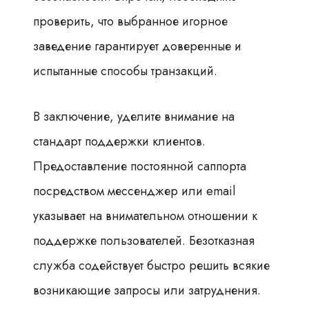
проверить, что выбранное игорное
заведение гарантирует доверенные и
испытанные способы транзакций.
В заключение, уделите внимание на
стандарт поддержки клиентов.
Предоставление постоянной саппорта
посредством мессенджер или email
указывает на внимательном отношении к
поддержке пользователей. Безотказная
служба содействует быстро решить всякие
возникающие запросы или затруднения.