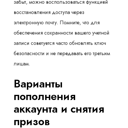
забыт, можно воспользоваться функцией
восстановления доступа через
электронную почту. Помните, что для
обеспечения сохранности вашего учетной
записи советуется часто обновлять ключ
безопасности и не передавать его третьим
лицам.
Варианты
пополнения
аккаунта и снятия
призов