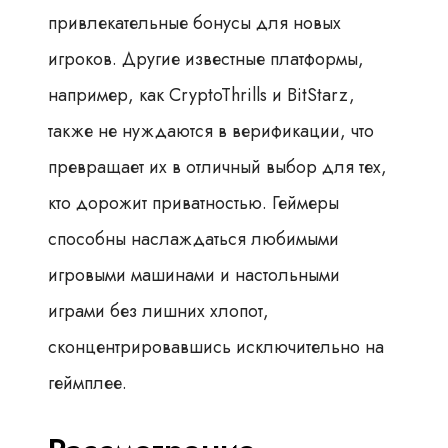
привлекательные бонусы для новых
игроков. Другие известные платформы,
например, как CryptoThrills и BitStarz,
также не нуждаются в верификации, что
превращает их в отличный выбор для тех,
кто дорожит приватностью. Геймеры
способны наслаждаться любимыми
игровыми машинами и настольными
играми без лишних хлопот,
сконцентрировавшись исключительно на
геймплее.