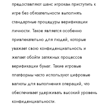
предоставляют шанс игрокам приступить к
игре без обязательности выполнять
стандартные процедуры верификации
личности. Такое является особенно
привлекательно для людей, которые
уважает свою конфиденциальность и
желает обойти затяжных процессов
верификации бумаг. Такие игровые
платформы часто используют цифровые
валюты для выполнения операций, что
обеспечивает удерживать высокий уровень
конфиденциальности.