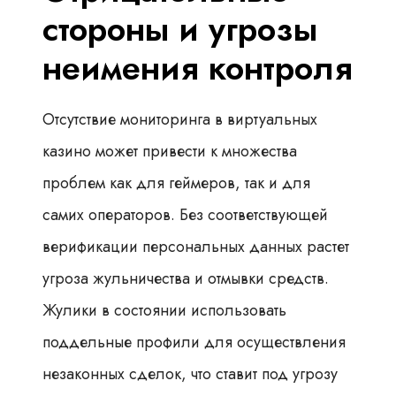
стороны и угрозы
неимения контроля
Отсутствие мониторинга в виртуальных
казино может привести к множества
проблем как для геймеров, так и для
самих операторов. Без соответствующей
верификации персональных данных растет
угроза жульничества и отмывки средств.
Жулики в состоянии использовать
поддельные профили для осуществления
незаконных сделок, что ставит под угрозу