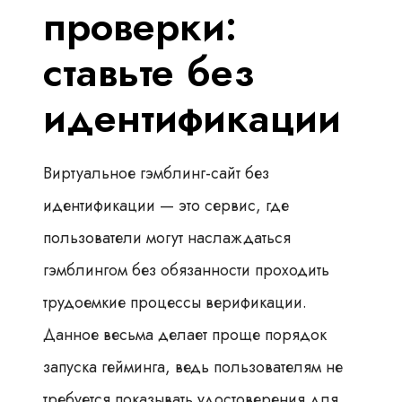
проверки:
ставьте без
идентификации
Виртуальное гэмблинг-сайт без
идентификации — это сервис, где
пользователи могут наслаждаться
гэмблингом без обязанности проходить
трудоемкие процессы верификации.
Данное весьма делает проще порядок
запуска гейминга, ведь пользователям не
требуется показывать удостоверения для