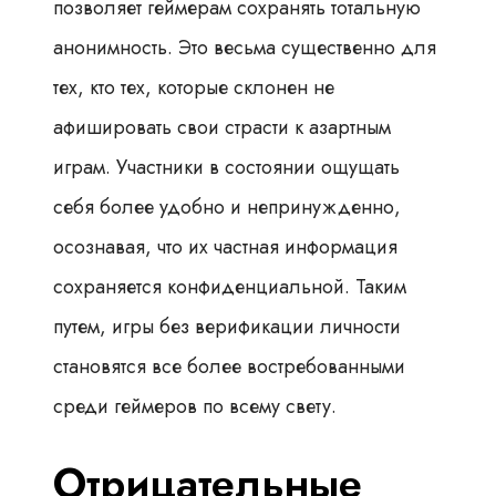
позволяет геймерам сохранять тотальную
анонимность. Это весьма существенно для
тех, кто тех, которые склонен не
афишировать свои страсти к азартным
играм. Участники в состоянии ощущать
себя более удобно и непринужденно,
осознавая, что их частная информация
сохраняется конфиденциальной. Таким
путем, игры без верификации личности
становятся все более востребованными
среди геймеров по всему свету.
Отрицательные