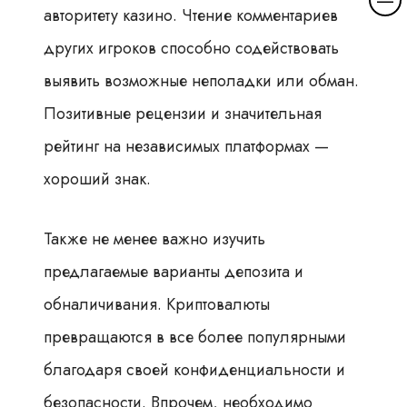
авторитету казино. Чтение комментариев
других игроков способно содействовать
выявить возможные неполадки или обман.
Позитивные рецензии и значительная
рейтинг на независимых платформах —
хороший знак.
Также не менее важно изучить
предлагаемые варианты депозита и
обналичивания. Криптовалюты
превращаются в все более популярными
благодаря своей конфиденциальности и
безопасности. Впрочем, необходимо