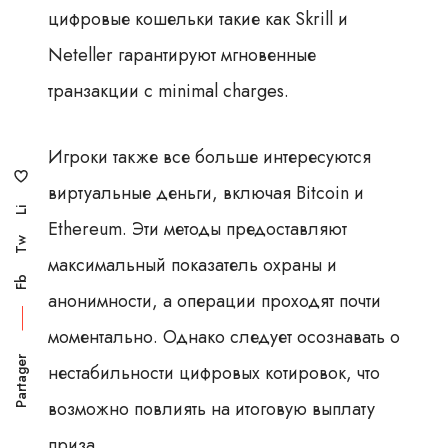
цифровые кошельки такие как Skrill и
Neteller гарантируют мгновенные
транзакции с minimal charges.
Игроки также все больше интересуются
виртуальные деньги, включая Bitcoin и
Li
Ethereum. Эти методы предоставляют
Tw
максимальный показатель охраны и
Fb
анонимности, а операции проходят почти
моментально. Однако следует осознавать о
Partager
нестабильности цифровых котировок, что
возможно повлиять на итоговую выплату
приза.