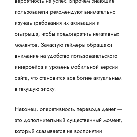
вероятность на успех. Впрочем знающие
пользователи рекомендуют внимательно
изучать требования их активации и
отыгрыша, чтобы предотвратить негативных
моментов. Зачастую геймеры обращают
внимание на удобство пользовательского
интерфейса и уровень мобильной версии
сайта, что становится все более актуальным
в текущую эпоху.
Наконец, оперативность перевода денег —
это дополнительный существенный момент,
который сказывается на восприятии