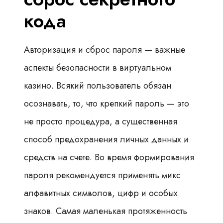
кода
Авторизация и сброс пароля — важные
аспекты безопасности в виртуальном
казино. Всякий пользователь обязан
осознавать, то, что крепкий пароль — это
не просто процедура, а существенная
способ предохранения личных данных и
средств на счете. Во время формирования
пароля рекомендуется применять микс
алфавитных символов, цифр и особых
знаков. Самая маленькая протяженность