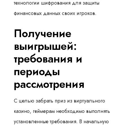
технологии шифрования для защиты
финансовых данных своих игроков.
Получение
выигрышей:
требования и
периоды
рассмотрения
С целью забрать приз из виртуального
казино, геймерам необходимо выполнять
установленные требования. В начальную