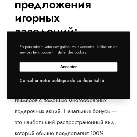
предложения
игорных
заведений:
категории и
En poursuivant votre navigation, vous acceptez l'utilisation de
правила
services tiers pouvant installer des cookies.
получения
Accepter
Consulter notre politique de confidentialité
Казино активно приманивают новых
геймеров с помощью многообразных
подарочных акций. Начальные бонусы —
это наибольший распространенный вид,
который обычно предполагает 100%