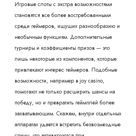
Игровые слоты с экстра возможностями
становятся все более востребованными
среди геймеров, ищущих разнообразию и
необычным функциям. Дополнительные
турниры и коэффициенты призов — это
лишь некоторые из компонентов, которые
привлекают интерес геймеров. Подобные
возможности, например в joy casino,
помогают не только расширить шансы на
победу, но и превратить геймплей более
захватывающим. Скажем, внутри отдельных
аппаратах удается встретить безвозмездные
спины, что активируются при