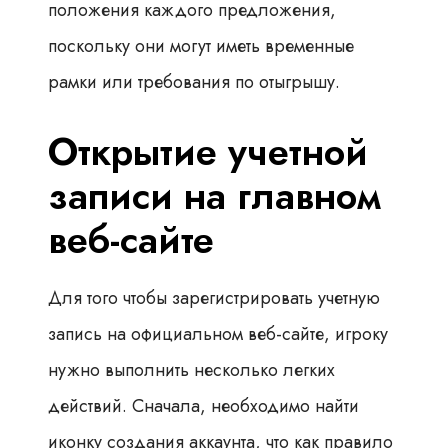
положения каждого предложения,
поскольку они могут иметь временные
рамки или требования по отыгрышу.
Открытие учетной
записи на главном
веб-сайте
Для того чтобы зарегистрировать учетную
запись на официальном веб-сайте, игроку
нужно выполнить несколько легких
действий. Сначала, необходимо найти
иконку создания аккаунта, что как правило