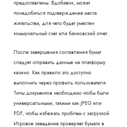
предоставлены. Вдобавок, может
понадобиться подтверждение места
жительства, для чего будет уместен
коммунальный счет или банковский отчет.
После завершения составления бумаг
следует отправить данные на платформу
казино. Как правило это доступно
выполнить через профиль пользователя.
Типы документов необходимо чтобы были
универсальными, такими как JPEG или
PDF, чтобы избежать проблем с загрузкой.
Игровое заведение проверяет бумаги в