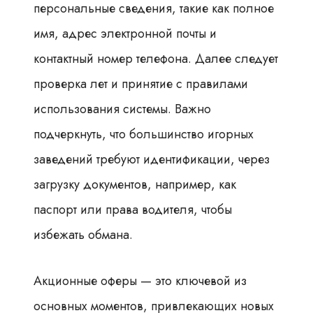
персональные сведения, такие как полное
имя, адрес электронной почты и
контактный номер телефона. Далее следует
проверка лет и принятие с правилами
использования системы. Важно
подчеркнуть, что большинство игорных
заведений требуют идентификации, через
загрузку документов, например, как
паспорт или права водителя, чтобы
избежать обмана.
Акционные оферы — это ключевой из
основных моментов, привлекающих новых