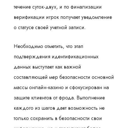
течение суток-двух, и по финализации
верификации игрок получает уведомление
о статусе своей учетной записи.
Необходимо отметить, что этап
подтверждения идентификационных
данных выступает как важной
составляющей мер безопасности основной
массы онлайн-казино и сфокусирован на
защите клиентов от фрода. Выполнение
каждого из шагов дает возможность не
только сохранить в безопасности свои