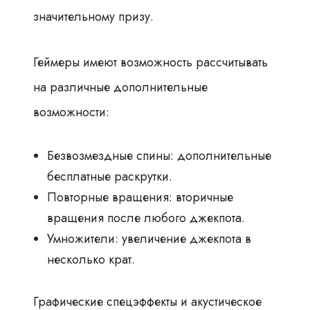
значительному призу.
Геймеры имеют возможность рассчитывать
на различные дополнительные
возможности:
Безвозмездные спины: дополнительные
бесплатные раскрутки.
Повторные вращения: вторичные
вращения после любого джекпота.
Умножители: увеличение джекпота в
несколько крат.
Графические спецэффекты и акустическое