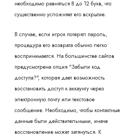
необходимо равняться 8 до 12 букв, что
существенно усложняет его вскрытие.
В случае, если игрок потерял пароль,
процедура его возврата обычно легко
воспринимается. На большинстве сайтов
предусмотрена опция "Забыли код
доступа?", которая дает возможность
восстановить доступ к аккаунту через
электронную почту или текстовое
сообщение. Необходимо, чтобы контактные
данные были действительными, иначе
восстановление может затянуться. К