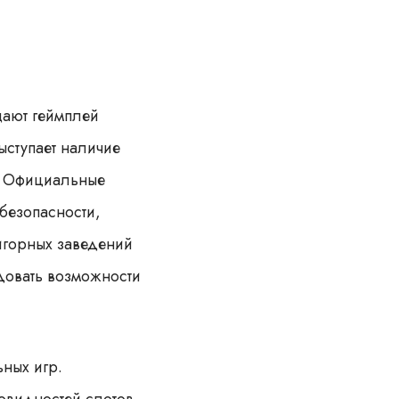
щают геймплей
ыступает наличие
а. Официальные
 безопасности,
игорных заведений
довать возможности
ных игр.