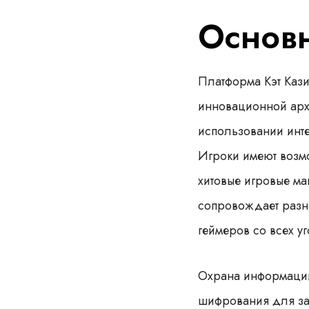
Основ
Платформа Кэт Кази
инновационной архи
использовании инте
Игроки имеют возмо
хитовые игровые ма
сопровождает разно
геймеров со всех у
Охрана информации
шифрования для за