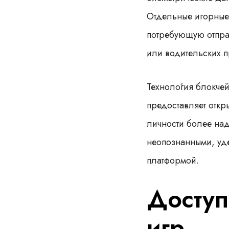
Отдельные игорные 
потребующую отпра
или водительских п
Техноло́гия блокче
предоставляет откр
личности более над
неопознанными, уд
платформой.
Доступ
игр