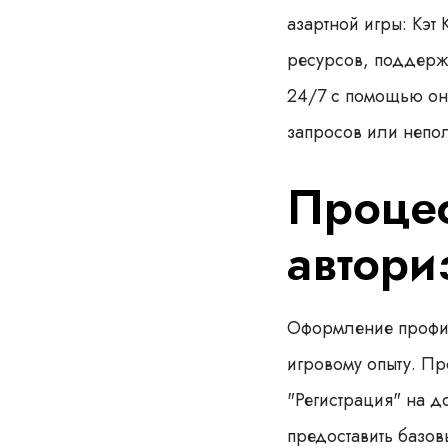
азартной игры: Кэт
ресурсов, поддерж
24/7 с помощью онл
запросов или непо
Процес
автори
Оформление профиля
игровому опыту. Пр
"Регистрация" на 
предоставить базов