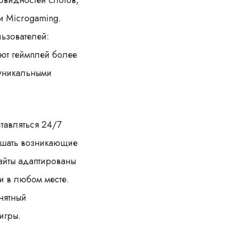
овидностей слотов,
и Microgaming.
ьзователей:
ют геймплей более
 уникальными
тавляться 24/7
решать возникающие
сайты адаптированы
и в любом месте.
онятный
игры.