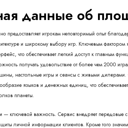
ная данные об пло
но предоставляет игрокам неповторимый опыт благода
тектуре и широкому выбору игр. Ключевым фактором я
рфейс, что обеспечивает легкий доступ к главным функ
жность получать удовольствие от более чем 2000 игра
шины, настольные игры и сеансы с живыми дилерами. 
образие языков и денежных единиц, что обеспечивает
голков планеты.
 — ключевой важность. Сервис внедряет передовые с
щиты личной информации клиентов. Кроме того значим