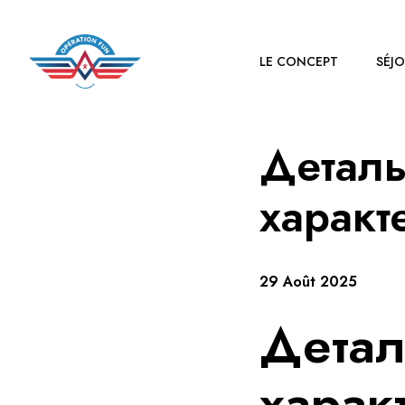
LE CONCEPT
SÉJ
Деталь
характ
29 Août 2025
Детал
харак