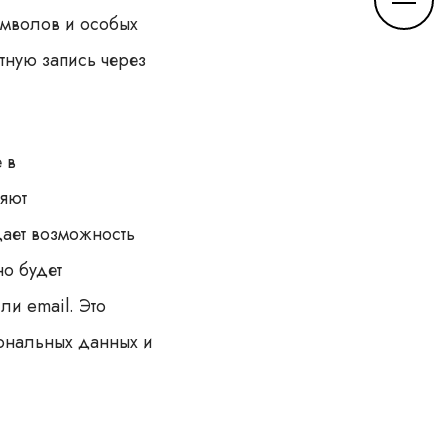
имволов и особых
тную запись через
 в
ляют
дает возможность
но будет
ли email. Это
сональных данных и