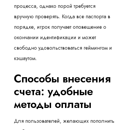
процесса, однако порой требуется
вручную проверять. Когда все паспорта в
порядке, игрок получает оповещение о
окончании идентификации и может
свободно удовольствоваться геймингом и
кэшаутом.
Способы внесения
счета: удобные
методы оплаты
Для пользователей, желающих пополнить