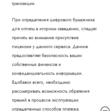
транзакции.
При определения цифрового бумажника
для оплаты в игорном заведении, следует
принять во внимание присутствие
лицензии у данного сервиса. Данное
предоставляет безопасность ваших
собственных финансов и
конфиденциальность информации.
Вдобавок всего, необходимо
рассматривать возможность обретения
премий в процессе эксплуатации
определенных способов платежа.