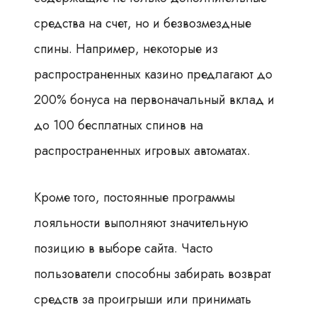
средства на счет, но и безвозмездные
спины. Например, некоторые из
распространенных казино предлагают до
200% бонуса на первоначальный вклад и
до 100 бесплатных спинов на
распространенных игровых автоматах.
Кроме того, постоянные программы
лояльности выполняют значительную
позицию в выборе сайта. Часто
пользователи способны забирать возврат
средств за проигрыши или принимать