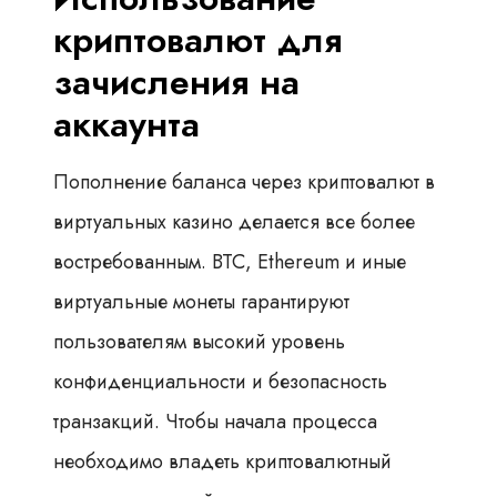
криптовалют для
зачисления на
аккаунта
Пополнение баланса через криптовалют в
виртуальных казино делается все более
востребованным. BTC, Ethereum и иные
виртуальные монеты гарантируют
пользователям высокий уровень
конфиденциальности и безопасность
транзакций. Чтобы начала процесса
необходимо владеть криптовалютный