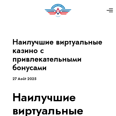
Наилучшие виртуальные
казино с
привлекательными
бонусами
27 Août 2025
Наилучшие
виртуальные