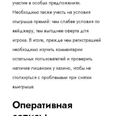
участие в особых предложениях.
Необходимо также учесть на условия
отыгрыша премий: чем слабее условия по
вейджеру, тем выгоднее оферта для
игрока. В итоге, прежде чем регистрацией
необходимо изучить комментарии
остальных пользователей и проверить
наличие лицензии у казино, чтобы не
столкнуться с проблемами при снятии
выигрыша.
Оперативная