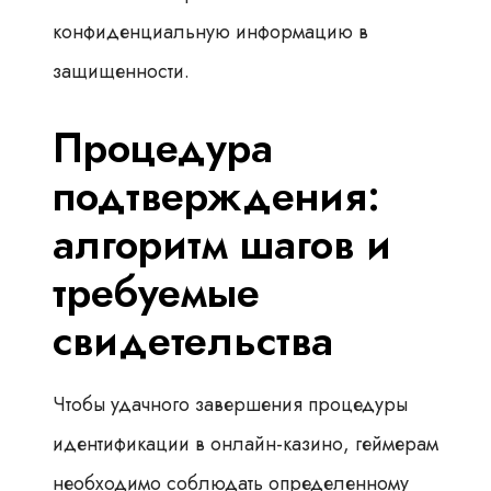
конфиденциальную информацию в
защищенности.
Процедура
подтверждения:
алгоритм шагов и
требуемые
свидетельства
Чтобы удачного завершения процедуры
идентификации в онлайн-казино, геймерам
необходимо соблюдать определенному