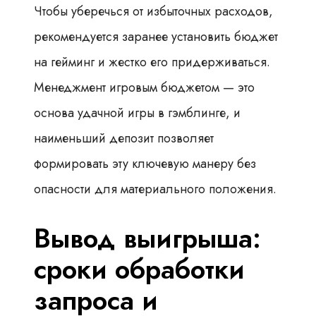
Чтобы уберечься от избыточных расходов,
рекомендуется заранее установить бюджет
на гейминг и жестко его придерживаться.
Менеджмент игровым бюджетом — это
основа удачной игры в гэмблинге, и
наименьший депозит позволяет
формировать эту ключевую манеру без
опасности для материального положения.
Вывод выигрыша:
сроки обработки
запроса и