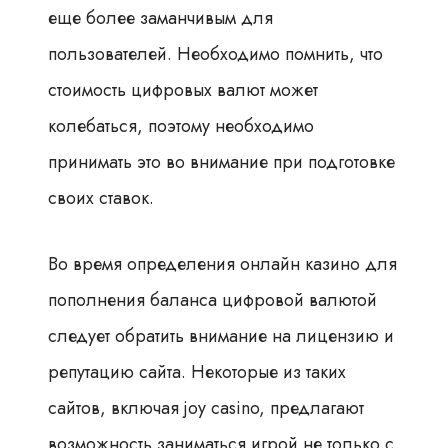
еще более заманчивым для
пользователей. Необходимо помнить, что
стоимость цифровых валют может
колебаться, поэтому необходимо
принимать это во внимание при подготовке
своих ставок.
Во время определения онлайн казино для
пополнения баланса цифровой валютой
следует обратить внимание на лицензию и
репутацию сайта. Некоторые из таких
сайтов, включая joy casino, предлагают
возможность заниматься игрой не только с