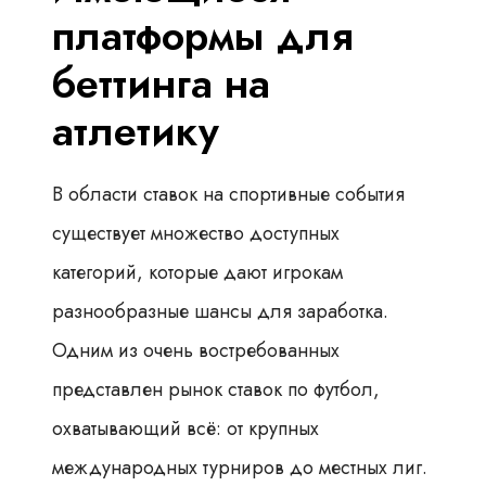
платформы для
беттинга на
атлетику
В области ставок на спортивные события
существует множество доступных
категорий, которые дают игрокам
разнообразные шансы для заработка.
Одним из очень востребованных
представлен рынок ставок по футбол,
охватывающий всё: от крупных
международных турниров до местных лиг.