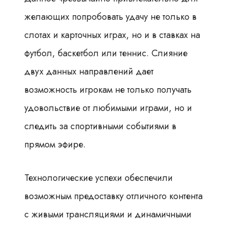
желающих попробовать удачу не только в
слотах и карточных играх, но и в ставках на
футбол, баскетбол или теннис. Слияние
двух данных направлений дает
возможность игрокам не только получать
удовольствие от любимыми играми, но и
следить за спортивными событиями в
прямом эфире.
Технологические успехи обеспечили
возможным предоставку отличного контента
с живыми трансляциями и динамичными