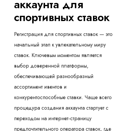
аккаунта для
спортивных ставок
Регистрация для спортивных ставок — это
начальный этап к увлекательному миру
ставок. Ключевым моментом является
выбор доверенной платформы,
обеспечивающей разнообразный
ассортимент ивентов и
конкурентоспособные ставки. Чаще всего
процедура создания аккаунта стартует с
переходом на интернет-страницу
предпочтительного оператора ставок, где