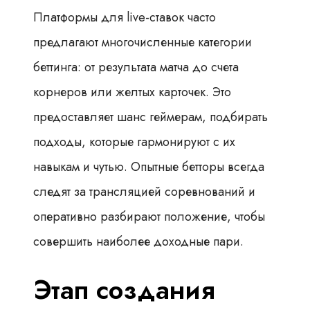
Платформы для live-ставок часто
предлагают многочисленные категории
беттинга: от результата матча до счета
корнеров или желтых карточек. Это
предоставляет шанс геймерам, подбирать
подходы, которые гармонируют с их
навыкам и чутью. Опытные бетторы всегда
следят за трансляцией соревнований и
оперативно разбирают положение, чтобы
совершить наиболее доходные пари.
Этап создания