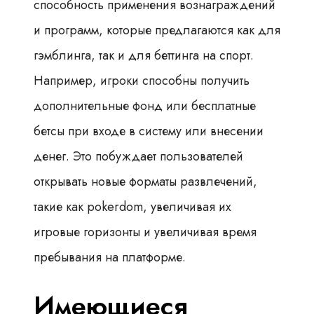
способность применения вознаграждений
и программ, которые предлагаются как для
гэмблинга, так и для беттинга на спорт.
Например, игроки способны получить
дополнительные фонд или бесплатные
бетсы при входе в систему или внесении
денег. Это побуждает пользователей
открывать новые форматы развлечений,
такие как pokerdom, увеличивая их
игровые горизонты и увеличивая время
пребывания на платформе.
Имеющиеся