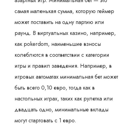
азартных игр. Минимальная бет — это
самая маленькая сумма, которую геймер
может поставить на одну партию или
раунд. В виртуальных казино, например,
как pokerdom, наименьшие взносы
колеблются в соответствии с категории
игры и правил заведения. Например, в
игровых автоматах минимальная бет может
быть всего 0,10 евро, тогда как в
настольных играх, таких как рулетка или
двадцать одно, минимальные вклады
могут стартовать с 1 евро.