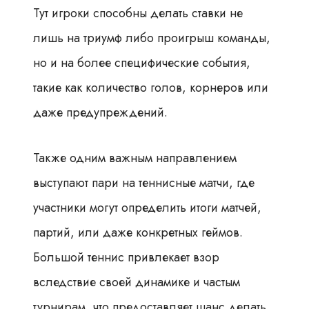
Тут игроки способны делать ставки не
лишь на триумф либо проигрыш команды,
но и на более специфические события,
такие как количество голов, корнеров или
даже предупреждений.
Также одним важным направлением
выступают пари на теннисные матчи, где
участники могут определить итоги матчей,
партий, или даже конкретных геймов.
Большой теннис привлекает взор
вследствие своей динамике и частым
турнирам, что предоставляет шанс делать