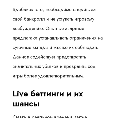
Вдобавок того, необходимо следить за
свой банкролл и не уступать игровому
возбуждению. Опытные азартные
предлагают устанавливать ограничения на
суточные вклады и жестко их соблюдать.
Данное содействует предотвратить
значительных убытков и превратить ход
игры более удовлетворительным.
Live беттинги и их
шансы
Ставки в реальном времени, также