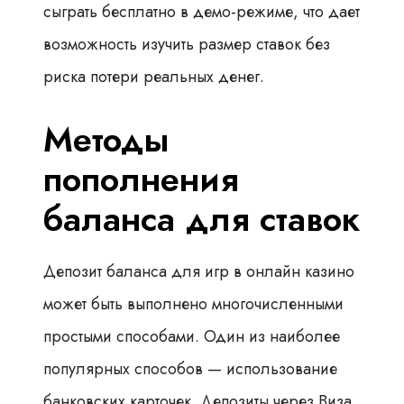
сыграть бесплатно в демо-режиме, что дает
возможность изучить размер ставок без
риска потери реальных денег.
Методы
пополнения
баланса для ставок
Депозит баланса для игр в онлайн казино
может быть выполнено многочисленными
простыми способами. Один из наиболее
популярных способов — использование
банковских карточек. Депозиты через Виза