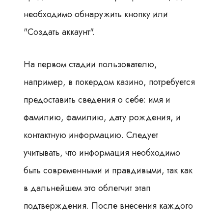
необходимо обнаружить кнопку или
"Создать аккаунт".
На первом стадии пользователю,
например, в покердом казино, потребуется
предоставить сведения о себе: имя и
фамилию, фамилию, дату рождения, и
контактную информацию. Следует
учитывать, что информация необходимо
быть современными и правдивыми, так как
в дальнейшем это облегчит этап
подтверждения. После внесения каждого