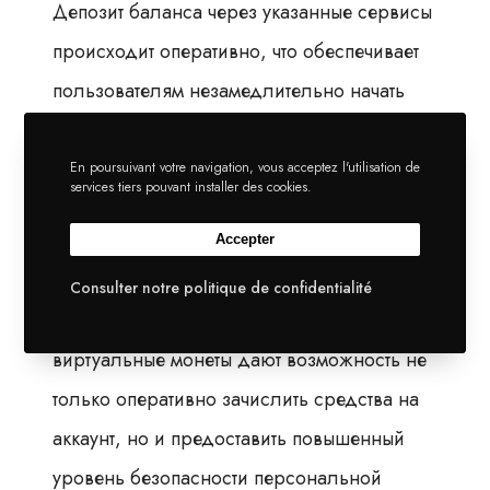
Депозит баланса через указанные сервисы
происходит оперативно, что обеспечивает
пользователям незамедлительно начать
игру.
En poursuivant votre navigation, vous acceptez l'utilisation de
services tiers pouvant installer des cookies.
Еще один метод депозита — внедрение
цифровых валют. Данный метод
Accepter
привлекает своей анонимностью и
Consulter notre politique de confidentialité
маленькими сборами. Биткойн и другие
виртуальные монеты дают возможность не
только оперативно зачислить средства на
аккаунт, но и предоставить повышенный
уровень безопасности персональной