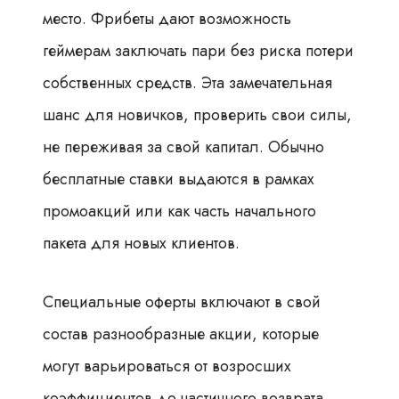
место. Фрибеты дают возможность
геймерам заключать пари без риска потери
собственных средств. Эта замечательная
шанс для новичков, проверить свои силы,
не переживая за свой капитал. Обычно
бесплатные ставки выдаются в рамках
промоакций или как часть начального
пакета для новых клиентов.
Специальные оферты включают в свой
состав разнообразные акции, которые
могут варьироваться от возросших
коэффициентов до частичного возврата