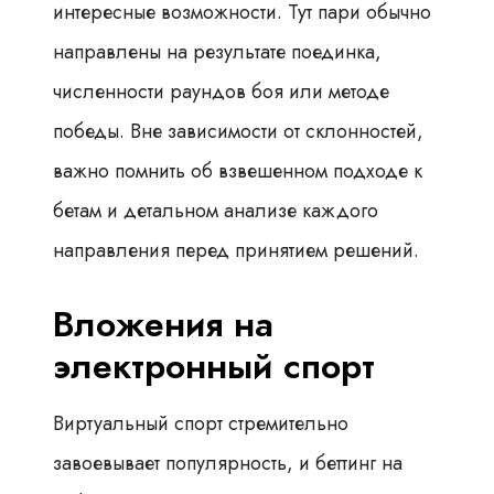
интересные возможности. Тут пари обычно
направлены на результате поединка,
численности раундов боя или методе
победы. Вне зависимости от склонностей,
важно помнить об взвешенном подходе к
бетам и детальном анализе каждого
направления перед принятием решений.
Вложения на
электронный спорт
Виртуальный спорт стремительно
завоевывает популярность, и беттинг на