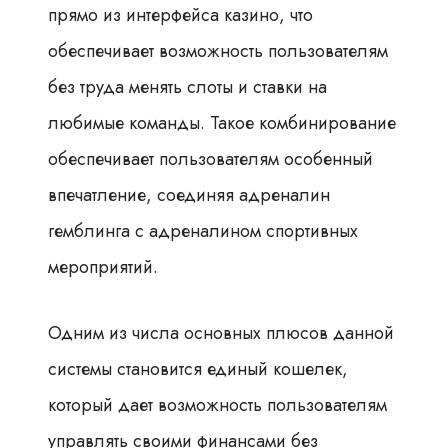
прямо из интерфейса казино, что
обеспечивает возможность пользователям
без труда менять слоты и ставки на
любимые команды. Такое комбинирование
обеспечивает пользователям особенный
впечатление, соединяя адреналин
гемблинга с адреналином спортивных
мероприятий.
Одним из числа основных плюсов данной
системы становится единый кошелек,
который дает возможность пользователям
управлять своими финансами без