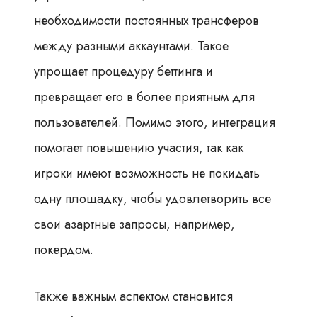
необходимости постоянных трансферов
между разными аккаунтами. Такое
упрощает процедуру беттинга и
превращает его в более приятным для
пользователей. Помимо этого, интеграция
помогает повышению участия, так как
игроки имеют возможность не покидать
одну площадку, чтобы удовлетворить все
свои азартные запросы, например,
покердом.
Также важным аспектом становится