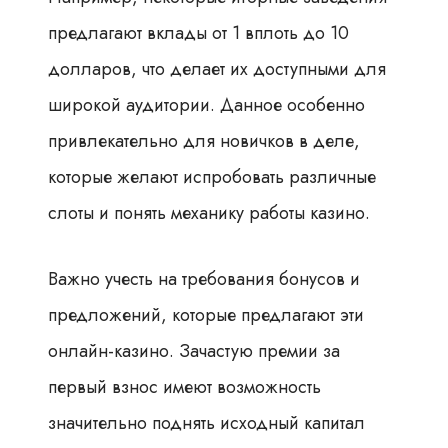
предлагают вклады от 1 вплоть до 10
долларов, что делает их доступными для
широкой аудитории. Данное особенно
привлекательно для новичков в деле,
которые желают испробовать различные
слоты и понять механику работы казино.
Важно учесть на требования бонусов и
предложений, которые предлагают эти
онлайн-казино. Зачастую премии за
первый взнос имеют возможность
значительно поднять исходный капитал