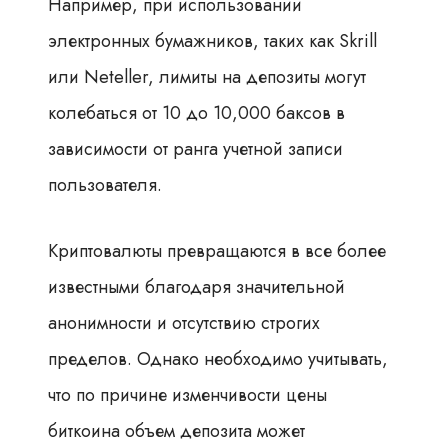
Например, при использовании
электронных бумажников, таких как Skrill
или Neteller, лимиты на депозиты могут
колебаться от 10 до 10,000 баксов в
зависимости от ранга учетной записи
пользователя.
Криптовалюты превращаются в все более
известными благодаря значительной
анонимности и отсутствию строгих
пределов. Однако необходимо учитывать,
что по причине изменчивости цены
биткоина объем депозита может