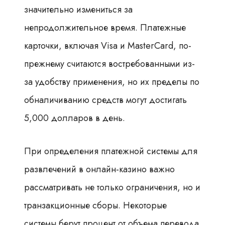
значительно измениться за
непродолжительное время. Платежные
карточки, включая Visa и MasterCard, по-
прежнему считаются востребованными из-
за удобству применения, но их пределы по
обналичиванию средств могут достигать
5,000 долларов в день.
При определения платежной системы для
развлечений в онлайн-казино важно
рассматривать не только ограничения, но и
транзакционные сборы. Некоторые
системы берут процент от объема перевода