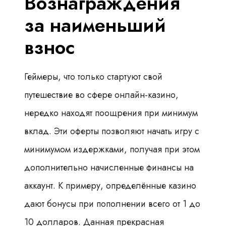
Вознаграждения
за наименьший
взнос
Геймеры, что только стартуют свой
путешествие во сфере онлайн-казино,
нередко находят поощрения при минимум
вклад. Эти оферты позволяют начать игру с
минимумом издержками, получая при этом
дополнительно начисленные финансы на
аккаунт. К примеру, определённые казино
дают бонусы при пополнении всего от 1 до
10 долларов. Данная прекрасная