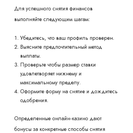
Для успешного снятия финансов
выполняйте следующим шагам:
Убедитесь, что ваш профиль проверен.
Выясните предпочтительный метод
выплаты.
Проверьте чтобы размер ставки
удовлетворяет нижнему и
максимальному пределу.
Оформите форму на снятие и дождитесь
одобрения.
Определенные онлайн-казино дают
бонусы за конкретные способы снятия