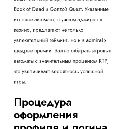
Book of Dead и Gonzo's Quest. Указанные
игровые автоматы, с учетом адмирал х
казино, предлагают не только
увлекательный гейминг, но и в
admiral x
щедрые премии. Важно отбирать игровые
автоматы с значительным процентом RTP,
что увеличивает вероятность успешной
игры.
Процедура
оформления
профиля и логина