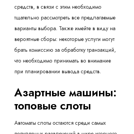
средств, в связи с этим необходимо
тщательно рассмотреть все предлагаемые
варианты выбора. Также имейте в виду на
вероятные сборы: некоторые услуги могут
брать комиссию за обработку транзакций,
что необходимо принимать во внимание
при планировании вывода средств.
Азартные машины:
топовые слоты
Автоматы слоты остаются среди самых
популярных развлечений в мире игорного