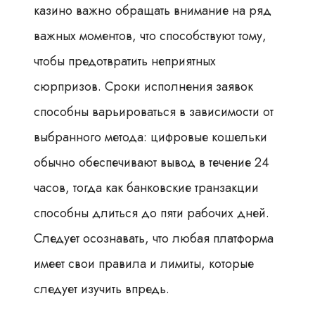
казино важно обращать внимание на ряд
важных моментов, что способствуют тому,
чтобы предотвратить неприятных
сюрпризов. Сроки исполнения заявок
способны варьироваться в зависимости от
выбранного метода: цифровые кошельки
обычно обеспечивают вывод в течение 24
часов, тогда как банковские транзакции
способны длиться до пяти рабочих дней.
Следует осознавать, что любая платформа
имеет свои правила и лимиты, которые
следует изучить впредь.