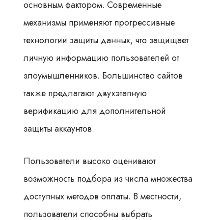
основным фактором. Современные
механизмы применяют прогрессивные
технологии защиты данных, что защищает
личную информацию пользователей от
злоумышленников. Большинство сайтов
также предлагают двухэтапную
верификацию для дополнительной
защиты аккаунтов.
Пользователи высоко оценивают
возможность подбора из числа множества
доступных методов оплаты. В местности,
пользователи способны выбрать