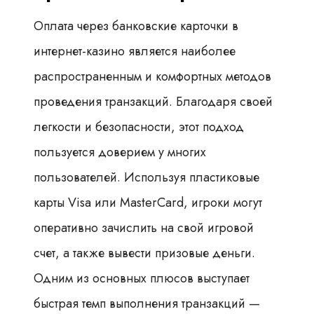
Оплата через банковские карточки в
интернет-казино является наиболее
распространенным и комфортных методов
проведения транзакций. Благодаря своей
легкости и безопасности, этот подход
пользуется доверием у многих
пользователей. Используя пластиковые
карты Visa или MasterCard, игроки могут
оперативно зачислить на свой игровой
счет, а также вывести призовые деньги.
Одним из основных плюсов выступает
быстрая темп выполнения транзакций —