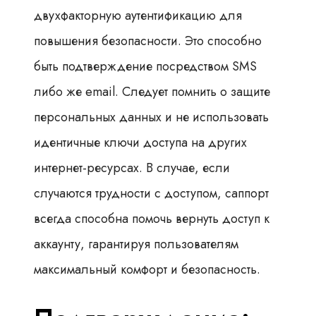
двухфакторную аутентификацию для
повышения безопасности. Это способно
быть подтверждение посредством SMS
либо же email. Следует помнить о защите
персональных данных и не использовать
идентичные ключи доступа на других
интернет-ресурсах. В случае, если
случаются трудности с доступом, саппорт
всегда способна помочь вернуть доступ к
аккаунту, гарантируя пользователям
максимальный комфорт и безопасность.