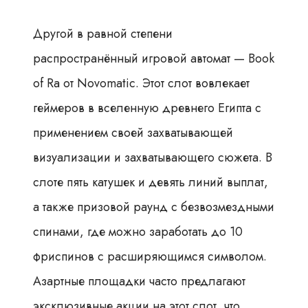
Другой в равной степени
распространённый игровой автомат — Book
of Ra от Novomatic. Этот слот вовлекает
геймеров в вселенную древнего Египта с
применением своей захватывающей
визуализации и захватывающего сюжета. В
слоте пять катушек и девять линий выплат,
а также призовой раунд с безвозмездными
спинами, где можно заработать до 10
фриспинов с расширяющимся символом.
Азартные площадки часто предлагают
эксклюзивные акции на этот слот, что