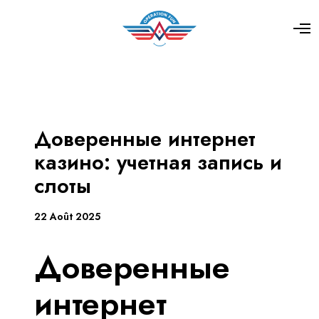
Доверенные интернет
казино: учетная запись и
слоты
22 Août 2025
Доверенные
интернет