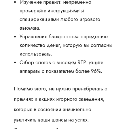
Изучение правил: непременно
проверяйте инструкциями и
спецификациями любого игрового
автомата.
Управление банкроллом: определите
количество денег, которую вы согласны
использовать.
Отбор слотов с высоким RTP: ищите
аппараты с показателем более 96%.
Помимо этого, не нужно пренебрегать о
премиях и акциях игорного заведения,
которые в состоянии значительно
увеличить ваши шансы на успех.