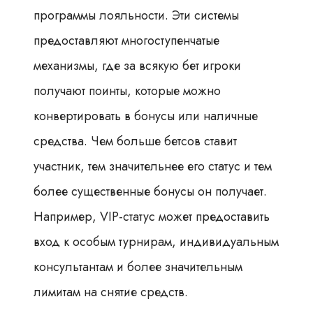
программы лояльности. Эти системы
предоставляют многоступенчатые
механизмы, где за всякую бет игроки
получают поинты, которые можно
конвертировать в бонусы или наличные
средства. Чем больше бетсов ставит
участник, тем значительнее его статус и тем
более существенные бонусы он получает.
Например, VIP-статус может предоставить
вход к особым турнирам, индивидуальным
консультантам и более значительным
лимитам на снятие средств.