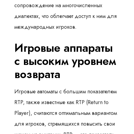
сопровождение на многочисленных
диалектах, что облегчает доступ к ним для
международных игроков.
Игровые аппараты
с высоким уровнем
возврата
Игровые автоматы с большим показателем
RTP, также известные как RTP (Return to
Player), считаются оптимальным вариантом
для игроков, стремящихся повысить свои