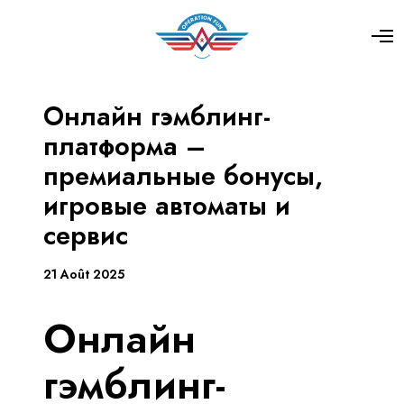
Онлайн гэмблинг-
платформа –
премиальные бонусы,
игровые автоматы и
сервис
21 Août 2025
Онлайн
гэмблинг-