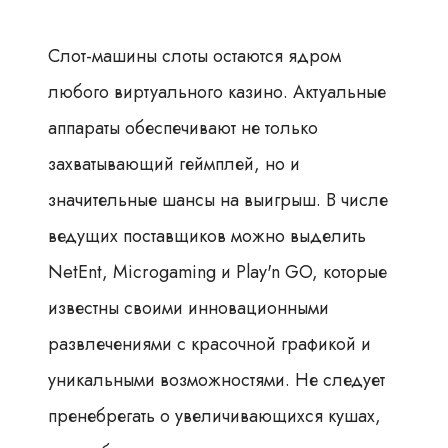
Слот-машины слоты остаются ядром
любого виртуального казино. Актуальные
аппараты обеспечивают не только
захватывающий геймплей, но и
значительные шансы на выигрыш. В числе
ведущих поставщиков можно выделить
NetEnt, Microgaming и Play'n GO, которые
известны своими инновационными
развлечениями с красочной графикой и
уникальными возможностями. Не следует
пренебрегать о увеличивающихся кушах,