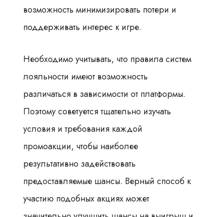
возможность минимизировать потери и
поддерживать интерес к игре.
Необходимо учитывать, что правила систем
лояльности имеют возможность
различаться в зависимости от платформы.
Поэтому советуется тщательно изучать
условия и требования каждой
промоакции, чтобы наиболее
результативно задействовать
предоставляемые шансы. Верный способ к
участию подобных акциях может
значительно улучшить шансы на выигрыш и