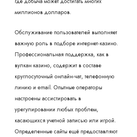
где добыча может достигать многих
миллионов долларов.
Обслуживание пользователей выполняет
важную роль в подборе интернет-казино.
Профессиональная поддержка, как в
вулкан казино, содержит в составе
круглосуточный онлайн-чат, телефонную
линию и email. Опытные операторы
настроены ассистировать в
урегулировании любых проблем,
касающихся учетной записью или игрой.
Определенные сайты ещё предоставляют