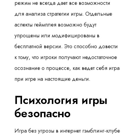
режим не всегда дает все возможности
для анализа стратегии игры. Отдельные
аспекты геймплея возможно будут
упрощены или модифицированы в
бесплатной версии. Это способно довести
к тому, что игроки получают недостаточное
осознание о процессе, как ведет себя игра
при игре на настоящие деньги.
Психология игры
безопасно
Игра без угрозы в интернет гэмблинг-клубе