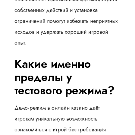
собственных действий и установка
ограничений помогут избежать неприятных
исходов и удержать хороший игровой
опыт.
Какие именно
пределы у
тестового режима?
Демо-режим в онлайн казино даёт
игрокам уникальную возможность
ознакомиться с игрой без требования