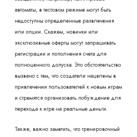
автоматы, в тестовом режиме могут быть
недоступны определенные развлечения
или опции. Скажем, новинки или
эксклюзивные оферты могут запрашивать
регистрации и пополнения счета для
полноценного допуска. Это обстоятельство
вызвано с тем, что создатели нацелены в
привлечении пользователей к новым играм
и стремятся организовать побуждение для
перехода к игре на реальные деньги.
Также, важно заметить, что тренировочный