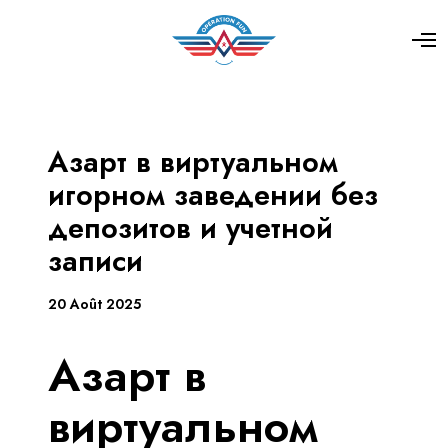
Азарт в виртуальном
игорном заведении без
депозитов и учетной
записи
20 Août 2025
Азарт в
виртуальном