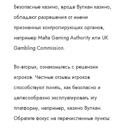
Безопасные казино, вроде Вулкан казино,
обладают разрешения от имени
признанных контролирующих органов,
например Malta Gaming Authority или UK
Gambling Commission.
Во-вторых, ознакомьтесь с рецензии
игроков. Честные отзывы игроков
способствуют понять, как безопасно и
целесообразно эксплуатировать эту
платформу, например, казино Вулкан.
Обратите фокус на перечисленные пункты: