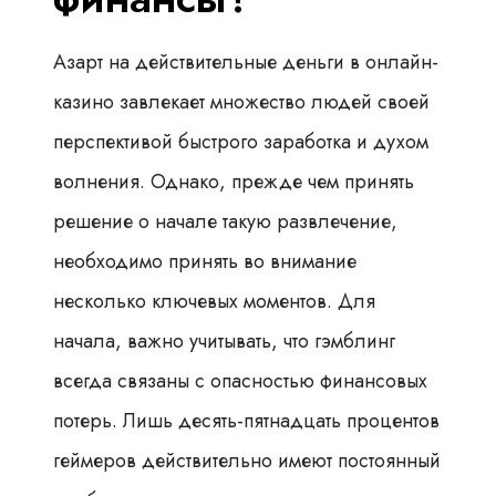
Азарт на действительные деньги в онлайн-
казино завлекает множество людей своей
перспективой быстрого заработка и духом
волнения. Однако, прежде чем принять
решение о начале такую развлечение,
необходимо принять во внимание
несколько ключевых моментов. Для
начала, важно учитывать, что гэмблинг
всегда связаны с опасностью финансовых
потерь. Лишь десять-пятнадцать процентов
геймеров действительно имеют постоянный