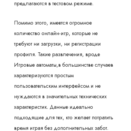
предлагаются в тестовом режиме.
Помимо этого, имеется огромное
количество онлайн-игр, которые не
требуют ни загрузки, ни регистрации
профиля. Такие развлечения, вроде
Игровые автоматы,в большинстве случаев
характеризуются простым
пользовательским интерфейсом и не
нуждаются в значительных технических
характеристик. Данные идеально
подходящие для тех, кто желает потратить
время играя без дополнительных забот.