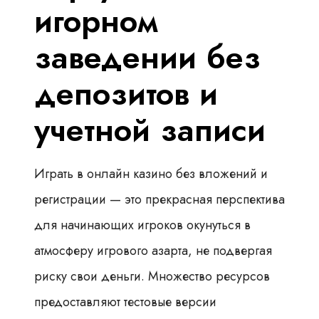
игорном
заведении без
депозитов и
учетной записи
Играть в онлайн казино без вложений и
регистрации — это прекрасная перспектива
для начинающих игроков окунуться в
атмосферу игрового азарта, не подвергая
риску свои деньги. Множество ресурсов
предоставляют тестовые версии