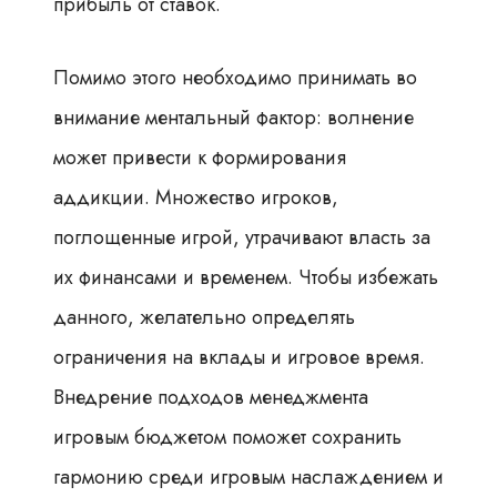
прибыль от ставок.
Помимо этого необходимо принимать во
внимание ментальный фактор: волнение
может привести к формирования
аддикции. Множество игроков,
поглощенные игрой, утрачивают власть за
их финансами и временем. Чтобы избежать
данного, желательно определять
ограничения на вклады и игровое время.
Внедрение подходов менеджмента
игровым бюджетом поможет сохранить
гармонию среди игровым наслаждением и