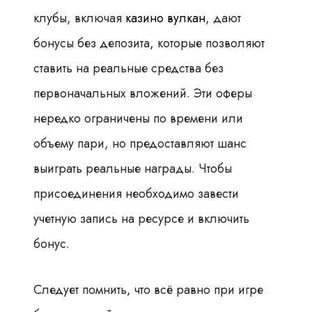
клубы, включая
казино вулкан
, дают
бонусы без депозита, которые позволяют
ставить на реальные средства без
первоначальных вложений. Эти оферы
нередко ограничены по времени или
объему пари, но предоставляют шанс
выиграть реальные награды. Чтобы
присоединения необходимо завести
учетную запись на ресурсе и включить
бонус.
Следует помнить, что всё равно при игре