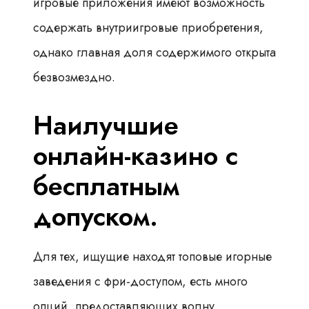
игровые приложения имеют возможность
содержать внутриигровые приобретения,
однако главная доля содержимого открыта
безвозмездно.
Наилучшие
онлайн-казино с
бесплатным
допуском.
Для тех, ищущие находят топовые игорные
заведения с фри-доступом, есть много
опций, предоставляющих волну