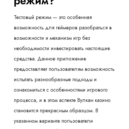
режим?
Тестовый режим — это особенная
возможность для геймеров разобраться в
возможности и механизм игр без
необходимости инвестировать настоящие
средства. Данное приложение
предоставляет пользователям возможность
испытать разнообразные подходы и
ознакомиться с особенностями игрового
процесса, и в этом аспекте Вулкан казино
становится прекрасным образцом. В
указанном варианте пользователи