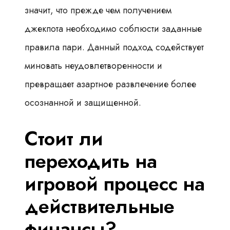
значит, что прежде чем получением
джекпота необходимо соблюсти заданные
правила пари. Данный подход содействует
миновать неудовлетворенности и
превращает азартное развлечение более
осознанной и защищенной.
Стоит ли
переходить на
игровой процесс на
действительные
финансы?