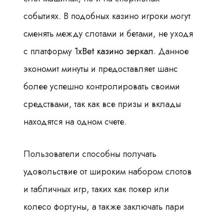
событиях. В подобных казино игроки могут
сменять между слотами и бетами, не уходя
с платформу
1xBet казино зеркал
. Данное
экономит минуты и предоставляет шанс
более успешно контролировать своими
средствами, так как все призы и вклады
находятся на одном счете.
Пользователи способны получать
удовольствие от широким набором слотов
и табличных игр, таких как покер или
колесо фортуны, а также заключать пари