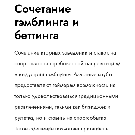
Сочетание
гэмблинга и
беттинга
Сочетание игорных заведений и ставок на
спорт стало востребованной направлением
в индустрии гэмблинга. Азартные клубы
предоставляют геймерам возможность не
только удовольствоваться традиционными
развлечениями, такими как блэкджек и
рулетка, но и ставить на спортсобытия.
Такое смешение позволяет притягивать