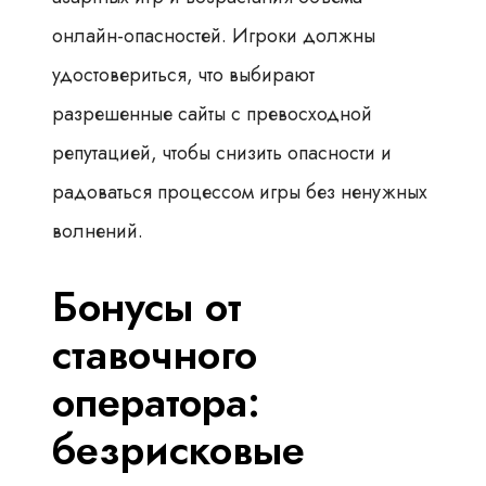
онлайн-опасностей. Игроки должны
удостовериться, что выбирают
разрешенные сайты с превосходной
репутацией, чтобы снизить опасности и
радоваться процессом игры без ненужных
волнений.
Бонусы от
ставочного
оператора:
безрисковые