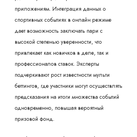
приложениям. Интеграция данных о
спортивных событиях в онлайн режиме
дает возможность заключать пари с
высокой степенью уверенности, что
привлекает как новичков в деле, так и
профессионалов ставок. Эксперты
подчеркивают рост известности мульти
беттингов, где участники могут осуществлять
предсказания на итоги множества событий
одновременно, повышая вероятный
призовой фонд.