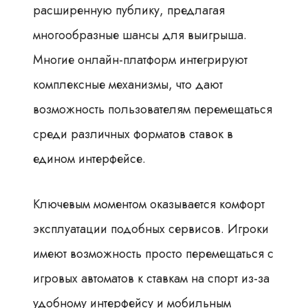
расширенную публику, предлагая
многообразные шансы для выигрыша.
Многие онлайн-платформ интегрируют
комплексные механизмы, что дают
возможность пользователям перемещаться
среди различных форматов ставок в
едином интерфейсе.
Ключевым моментом оказывается комфорт
эксплуатации подобных сервисов. Игроки
имеют возможность просто перемещаться с
игровых автоматов к ставкам на спорт из-за
удобному интерфейсу и мобильным