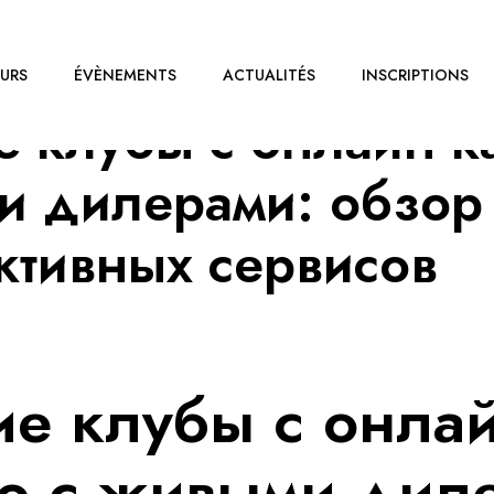
OURS
ÉVÈNEMENTS
ACTUALITÉS
INSCRIPTIONS
 клубы с онлайн к
и дилерами: обзор
ктивных сервисов
е клубы с онла
о с живыми дил