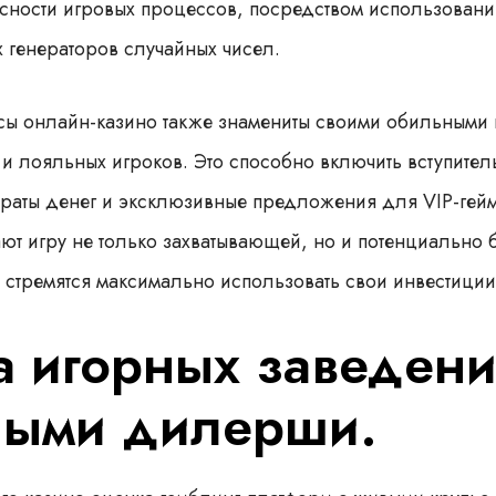
ясности игровых процессов, посредством использован
 генераторов случайных чисел.
сы онлайн-казино также знамениты своими обильными
и лояльных игроков. Это способно включить вступител
раты денег и эксклюзивные предложения для VIP-гей
ют игру не только захватывающей, но и потенциально 
е стремятся максимально использовать свои инвестиции
 игорных заведени
ными дилерши.