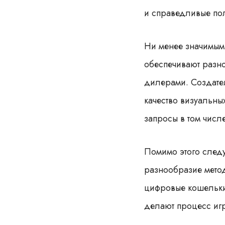
и справедливые по
Ни менее значимым 
обеспечивают разно
дилерами. Создател
качество визуальны
запросы в том числ
Помимо этого следу
разнообразие метод
цифровые кошельки
делают процесс иг