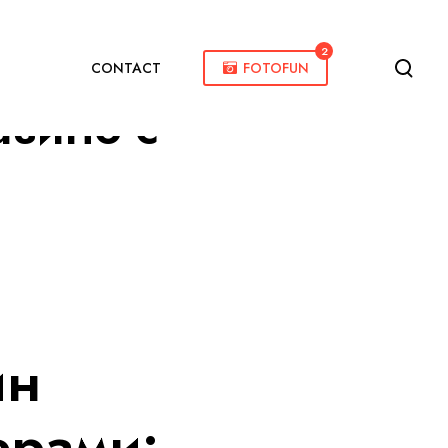
2
CONTACT
FOTOFUN
азино с
йн
ерами: