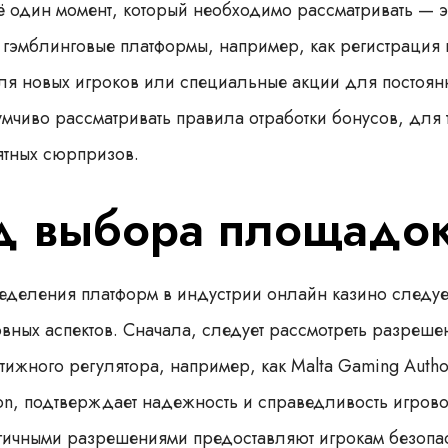
 один момент, который необходимо рассматривать — 
гэмблинговые платформы, например, как регистрация в
ля новых игроков или специальные акции для постоян
мчиво рассматривать правила отработки бонусов, для т
ятных сюрпризов.
д выбора площадо
еделения платформ в индустрии онлайн казино следуе
ных аспектов. Сначала, следует рассмотреть разреше
тижного регулятора, например, как Malta Gaming Autho
n, подтверждает надежность и справедливость игрово
ичными разрешениями предоставляют игрокам безопас