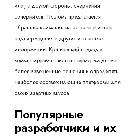
или, с другой стороны, очернения
соперников. Поэтому предлагается
обращать внимание на нюансы и искать
подтверждения в других источниках
информации. Критический подход к
комментариям позволяет геймерам делать
более взвешенные решения и определять
наиболее соответствующие платформы для
своих азартных вкусов.
Популярные
разработчики и их