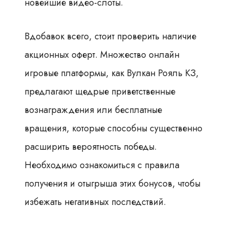
новейшие видео-слоты.
Вдобавок всего, стоит проверить наличие
акционных оферт. Множество онлайн
игровые платформы, как Вулкан Рояль КЗ,
предлагают щедрые приветственные
вознаграждения или бесплатные
вращения, которые способны существенно
расширить вероятность победы.
Необходимо ознакомиться с правила
получения и отыгрыша этих бонусов, чтобы
избежать негативных последствий.