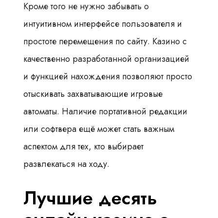
Кроме того не нужно забывать о
интуитивном интерфейсе пользователя и
простоте перемещения по сайту. Казино с
качественно разработанной организацией
и функцией нахождения позволяют просто
отыскивать захватывающие игровые
автоматы. Наличие портативной редакции
или софтвера ещё может стать важным
аспектом для тех, кто выбирает
развлекаться на ходу.
Лучшие десять