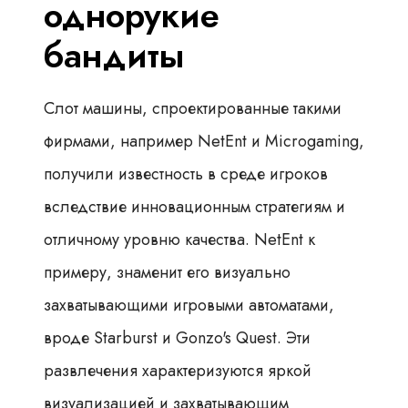
однорукие
бандиты
Слот машины, спроектированные такими
фирмами, например NetEnt и Microgaming,
получили известность в среде игроков
вследствие инновационным стратегиям и
отличному уровню качества. NetEnt к
примеру, знаменит его визуально
захватывающими игровыми автоматами,
вроде Starburst и Gonzo's Quest. Эти
развлечения характеризуются яркой
визуализацией и захватывающим