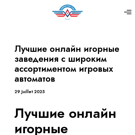
Лучшие онлайн игорные
заведения с широким
ассортиментом игровых
автоматов
29 Juillet 2025
Лучшие онлайн
игорные