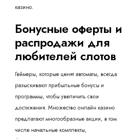
казино.
Бонусные оферты и
распродажи для
любителей слотов
Геймеры, которые ценят автоматы, всегда
разыскивают прибыльные бонусы и
программы, чтобы увеличить свои
достижения. Множество онлайн казино
предлагают многообразные акции, в том
числе начальные комплекты,