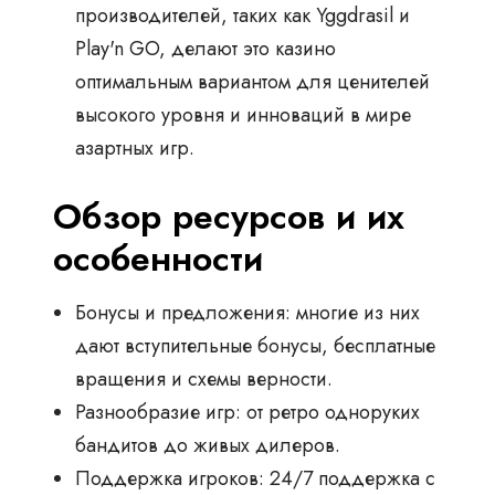
производителей, таких как Yggdrasil и
Play'n GO, делают это казино
оптимальным вариантом для ценителей
высокого уровня и инноваций в мире
азартных игр.
Обзор ресурсов и их
особенности
Бонусы и предложения: многие из них
дают вступительные бонусы, бесплатные
вращения и схемы верности.
Разнообразие игр: от ретро одноруких
бандитов до живых дилеров.
Поддержка игроков: 24/7 поддержка с