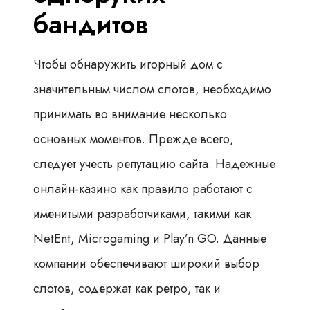
бандитов
Чтобы обнаружить игорный дом с
значительным числом слотов, необходимо
принимать во внимание несколько
основных моментов. Прежде всего,
следует учесть репутацию сайта. Надежные
онлайн-казино как правило работают с
именитыми разработчиками, такими как
NetEnt, Microgaming и Play’n GO. Данные
компании обеспечивают широкий выбор
слотов, содержат как ретро, так и