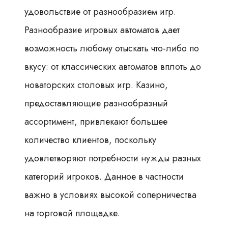
удовольствие от разнообразием игр.
Разнообразие игровых автоматов дает
возможность любому отыскать что-либо по
вкусу: от классических автоматов вплоть до
новаторских столовых игр. Казино,
предоставляющие разнообразный
ассортимент, привлекают большее
количество клиентов, поскольку
удовлетворяют потребности нужды разных
категорий игроков. Данное в частности
важно в условиях высокой соперничества
на торговой площадке.