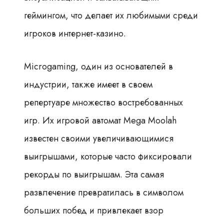
геймингом, что делает их любимыми среди
игроков интернет-казино.
Microgaming, один из основателей в
индустрии, также имеет в своем
репертуаре множество востребованных
игр. Их игровой автомат Mega Moolah
известен своими увеличивающимися
выигрышами, которые часто фиксировали
рекорды по выигрышам. Эта самая
развлечение превратилась в символом
больших побед и привлекает взор