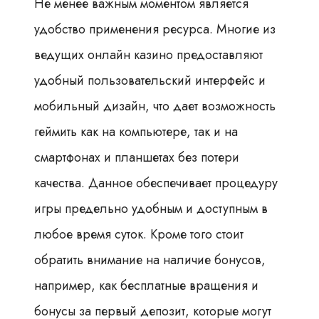
Не менее важным моментом является
удобство применения ресурса. Многие из
ведущих онлайн казино предоставляют
удобный пользовательский интерфейс и
мобильный дизайн, что дает возможность
геймить как на компьютере, так и на
смартфонах и планшетах без потери
качества. Данное обеспечивает процедуру
игры предельно удобным и доступным в
любое время суток. Кроме того стоит
обратить внимание на наличие бонусов,
например, как бесплатные вращения и
бонусы за первый депозит, которые могут