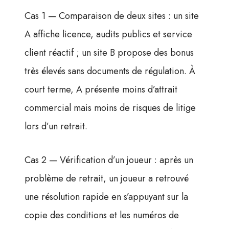
Cas 1 — Comparaison de deux sites : un site
A affiche licence, audits publics et service
client réactif ; un site B propose des bonus
très élevés sans documents de régulation. À
court terme, A présente moins d’attrait
commercial mais moins de risques de litige
lors d’un retrait.
Cas 2 — Vérification d’un joueur : après un
problème de retrait, un joueur a retrouvé
une résolution rapide en s’appuyant sur la
copie des conditions et les numéros de