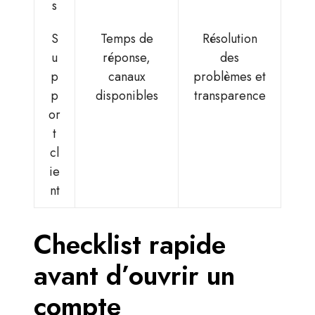
s
S
Temps de
Résolution
u
réponse,
des
p
canaux
problèmes et
p
disponibles
transparence
or
t
cl
ie
nt
Checklist rapide
avant d’ouvrir un
compte