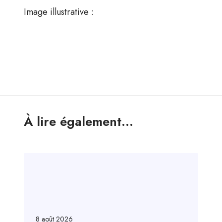
Image illustrative :
À lire également...
8 août 2026