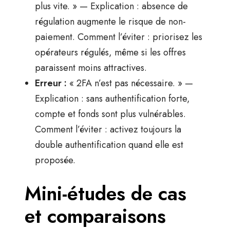
plus vite. » — Explication : absence de
régulation augmente le risque de non-
paiement. Comment l’éviter : priorisez les
opérateurs régulés, même si les offres
paraissent moins attractives.
Erreur :
« 2FA n’est pas nécessaire. » —
Explication : sans authentification forte,
compte et fonds sont plus vulnérables.
Comment l’éviter : activez toujours la
double authentification quand elle est
proposée.
Mini-études de cas
et comparaisons