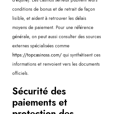
d’équité). Les casinos sérieux publient leurs
conditions de bonus et de retrait de façon
lisible, et aident à retrouver les délais
moyens de paiement. Pour une référence
générale, on peut aussi consulter des sources
externes spécialisées comme
https://topcasinoss.com/
qui synthétisent ces
informations et renvoient vers les documents
officiels.
Sécurité des
paiements et
protection des