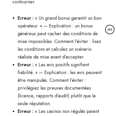
contourner.
Erreur :
« Un grand bonus garantit un bon
opérateur. » — Explication : un bonus
généreux peut cacher des conditions de
mise impossibles. Comment l’éviter : lisez
les conditions et calculez un scénario
réaliste de mise avant d’accepter.
Erreur :
« Les avis positifs signifient
fiabilité. » — Explication : les avis peuvent
être manipulés. Comment l’éviter :
privilégiez les preuves documentées
(licence, rapports d’audit) plutôt que la
seule réputation.
Erreur :
« Les casinos non régulés paient