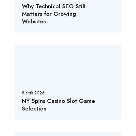
Why Technical SEO Still
Matters for Growing
Websites
8 août 2026
NY Spins Casino Slot Game
Selection