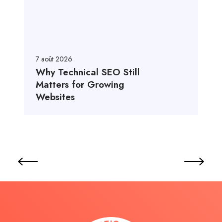
7 août 2026
Why Technical SEO Still
Matters for Growing
Websites