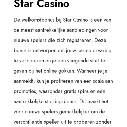
Star Casino
De welkomstbonus bij Star Casino is een van
de meest aantrekkelijke aanbiedingen voor
nieuwe spelers die zich registreren. Deze
bonus is ontworpen om jouw casino ervaring
te verbeteren en je een vliegende start te
geven bij het online gokken. Wanneer je je
aanmeldt, kun je profiteren van een scala aan
promoties, waaronder gratis spins en een
aantrekkelijke stortingsbonus. Dit maakt het
voor nieuwe spelers gemakkelijker om de
verschillende spellen uit te proberen zonder