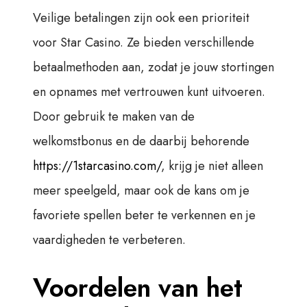
Veilige betalingen zijn ook een prioriteit
voor Star Casino. Ze bieden verschillende
betaalmethoden aan, zodat je jouw stortingen
en opnames met vertrouwen kunt uitvoeren.
Door gebruik te maken van de
welkomstbonus en de daarbij behorende
https://1starcasino.com/
, krijg je niet alleen
meer speelgeld, maar ook de kans om je
favoriete spellen beter te verkennen en je
vaardigheden te verbeteren.
Voordelen van het