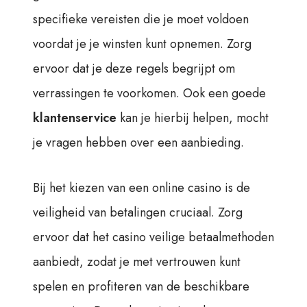
specifieke vereisten die je moet voldoen
voordat je je winsten kunt opnemen. Zorg
ervoor dat je deze regels begrijpt om
verrassingen te voorkomen. Ook een goede
klantenservice
kan je hierbij helpen, mocht
je vragen hebben over een aanbieding.
Bij het kiezen van een online casino is de
veiligheid van betalingen cruciaal. Zorg
ervoor dat het casino veilige betaalmethoden
aanbiedt, zodat je met vertrouwen kunt
spelen en profiteren van de beschikbare