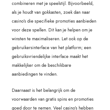
combineren met je speelstijl. Bijvoorbeeld,
als je houdt van gokkasten, zoek dan naar
casino’s die specifieke promoties aanbieden
voor deze spellen. Dit kan je helpen om je
winsten te maximaliseren. Let ook op de
gebruikersinterface van het platform; een
gebruiksvriendelijke interface maakt het
makkelijker om de beschikbare
aanbiedingen te vinden.
Daarnaast is het belangrijk om de
voorwaarden van gratis spins en promoties
goed door te nemen. Veel casino’s hebben