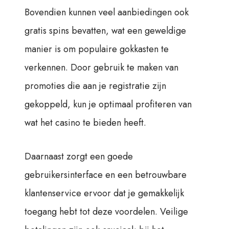
Bovendien kunnen veel aanbiedingen ook
gratis spins bevatten, wat een geweldige
manier is om populaire gokkasten te
verkennen. Door gebruik te maken van
promoties die aan je registratie zijn
gekoppeld, kun je optimaal profiteren van
wat het casino te bieden heeft.
Daarnaast zorgt een goede
gebruikersinterface en een betrouwbare
klantenservice ervoor dat je gemakkelijk
toegang hebt tot deze voordelen. Veilige