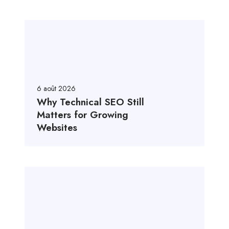
6 août 2026
Why Technical SEO Still
Matters for Growing
Websites