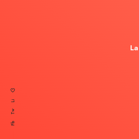
La
Li
Tw
Fb