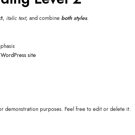
xt
,
italic text
, and combine
both styles
.
phasis
l WordPress site
for demonstration purposes. Feel free to edit or delete it.