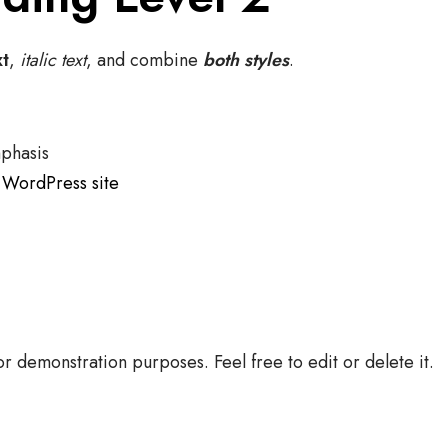
xt
,
italic text
, and combine
both styles
.
phasis
l WordPress site
for demonstration purposes. Feel free to edit or delete it.