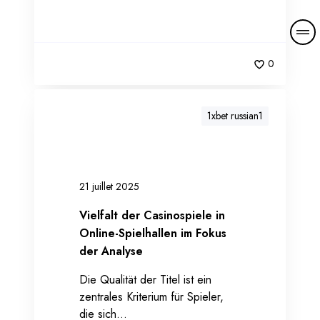
0
1xbet russian1
21 juillet 2025
Vielfalt der Casinospiele in
Online-Spielhallen im Fokus
der Analyse
Die Qualität der Titel ist ein
zentrales Kriterium für Spieler,
die sich…