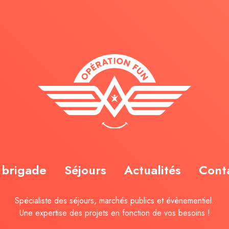
 brigade
Séjours
Actualités
Cont
Spécialiste des séjours, marchés publics et évènementiel.
Une expertise des projets en fonction de vos besoins !