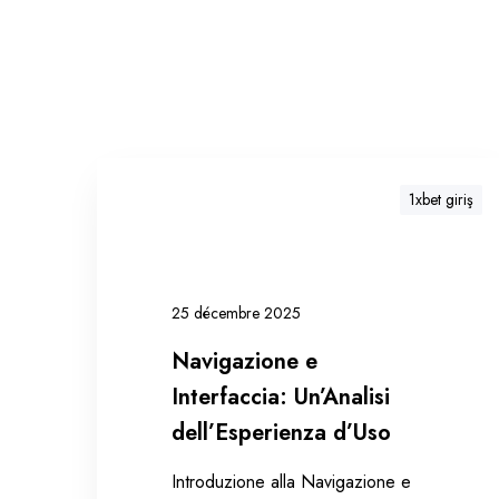
1xbet giriş
25 décembre 2025
Navigazione e
Interfaccia: Un’Analisi
dell’Esperienza d’Uso
Introduzione alla Navigazione e