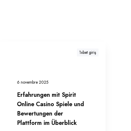
1xbet giriş
6 novembre 2025
Erfahrungen mit Spirit
Online Casino Spiele und
Bewertungen der
Plattform im Überblick