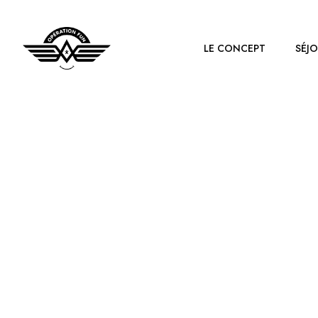
LE CONCEPT
SÉJ