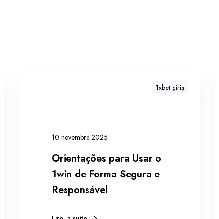
1xbet giriş
10 novembre 2025
Orientações para Usar o
1win de Forma Segura e
Responsável
Lire la suite