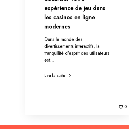
expérience de jeu dans
les casinos en ligne
modernes
Dans le monde des
divertissements interactifs, la
tranquillité d'esprit des utilisateurs
est…
Lire la suite
0