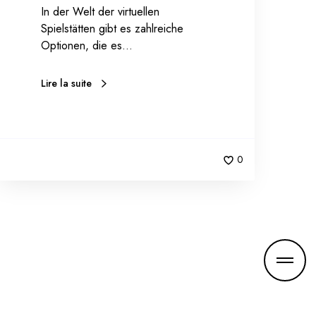
In der Welt der virtuellen
Spielstätten gibt es zahlreiche
Optionen, die es…
Lire la suite
0