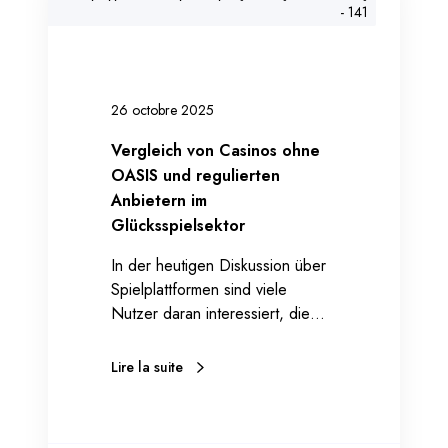
- 141
26 octobre 2025
Vergleich von Casinos ohne
OASIS und regulierten
Anbietern im
Glücksspielsektor
In der heutigen Diskussion über
Spielplattformen sind viele
Nutzer daran interessiert, die…
Lire la suite