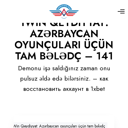
1WIN QEYDIYYAT:
AZƏRBAYCAN
OYUNÇULARI ÜÇÜN
TAM BƏLƏDÇ – 141
Demonu işə saldığınız zaman onu
pulsuz əldə edə bilərsiniz. –
как
восстановить аккаунт в 1xbet
1Win Qeydiyyat: Azərbaycan oyunçuları üçün tam bələdç