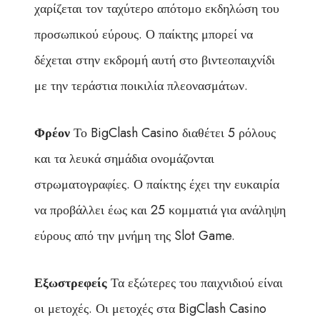
χαρίζεται τον ταχύτερο απότομο εκδηλώση του
προσωπικού εύρους. Ο παίκτης μπορεί να
δέχεται στην εκδρομή αυτή στο βιντεοπαιχνίδι
με την τεράστια ποικιλία πλεονασμάτων.
Φρέον
Το BigClash Casino διαθέτει 5 ρόλους
και τα λευκά σημάδια ονομάζονται
στρωματογραφίες. Ο παίκτης έχει την ευκαιρία
να προβάλλει έως και 25 κομματιά για ανάληψη
εύρους από την μνήμη της Slot Game.
Εξωστρεφείς
Τα εξώτερες του παιχνιδιού είναι
οι μετοχές. Οι μετοχές στα BigClash Casino