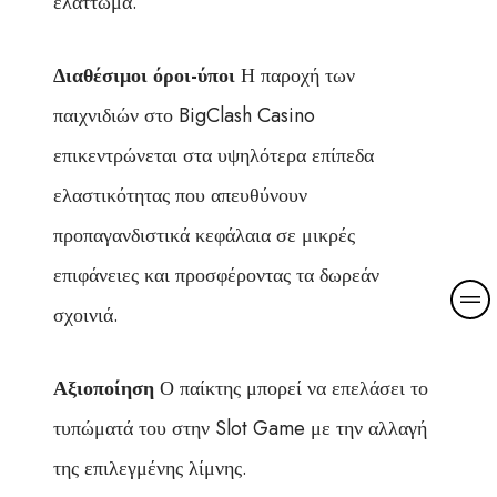
ελάττωμα.
Διαθέσιμοι όροι-ύποι
Η παροχή των
παιχνιδιών στο BigClash Casino
επικεντρώνεται στα υψηλότερα επίπεδα
ελαστικότητας που απευθύνουν
προπαγανδιστικά κεφάλαια σε μικρές
επιφάνειες και προσφέροντας τα δωρεάν
σχοινιά.
Αξιοποίηση
Ο παίκτης μπορεί να επελάσει το
τυπώματά του στην Slot Game με την αλλαγή
της επιλεγμένης λίμνης.