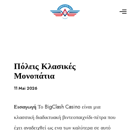
Πόλεις Κλασικές
Μονοπάτια
11 Mai 2026
Εισαγωγή
Το BigClash Casino είναι μια
κλασσική διαδικτυακή βιντεοπαιχνίδι-πέτρα που
έχει αναδειχθεί ως ενα των καλύτερα σε αυτό