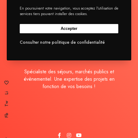
En poursuivant votre navigation, vous acceptez l'utilisation de
services tiers pouvant installer des cookies.
La brigade
Séjours
Accepter
Actualités
Consulter notre politique de confidentialité
Contact
Spécialiste des séjours, marchés publics et
évènementiel. Une expertise des projets en
fonction de vos besoins !
Li
Tw
Fb
F
I
Y