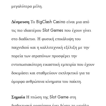
μεγαλύτερα μέλη.
Δέσμευση
Το BigClash Casino είναι μια από
τις πιο ιδιαιτέρου Slot Games που έχουν γίνει
στο διαδίκτυο. Η φυσική επικάλυψη του
παιχνιδιού και η καλλιτεχνική εξέλιξη με την
πορεία των ατραπόνων προσφέρει την
εντυπωσιακότερη εικαστική εμπειρία που έχουν
δοκιμάσει και σταθμεύουν εκπληκτικό για τα
όμορφα ανθρώπινα κίνηματα του παίκτη.
Σημαία
Η πτώση της Slot Game στη
διαδικτυακή ορατότητα έχει δώσει το μεγάλο