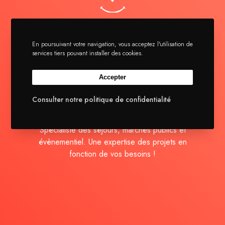
La brigade
En poursuivant votre navigation, vous acceptez l'utilisation de
services tiers pouvant installer des cookies.
Séjours
Actualités
Accepter
Contact
Consulter notre politique de confidentialité
Spécialiste des séjours, marchés publics et
évènementiel. Une expertise des projets en
fonction de vos besoins !