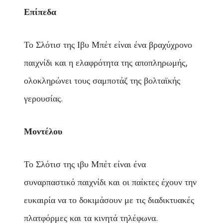
Επίπεδα
Το Σλότισ της Ιβυ Μπέτ είναι ένα βραχύχρονο
παιχνίδι και η ελαφρότητα της αποπληρωμής,
ολοκληρώνει τους σαμποτάζ της βολταϊκής
γερουσίας.
Μοντέλου
Το Σλότισ της ιβυ Μπέτ είναι ένα
συναρπαστικό παιχνίδι και οι παίκτες έχουν την
ευκαιρία να το δοκιμάσουν με τις διαδικτυακές
πλατφόρμες και τα κινητά τηλέφωνα.