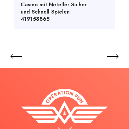
Casino mit Neteller Sicher
und Schnell Spielen
419158865