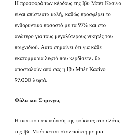
Η προσφορά των κέρδους της Ιβυ Μπέτ Κασίνο
είναι απίστευτα καλή, καθώς προσφέρει το
ενθαρυντικό ποσοστό με τα 97% και στο
ανώτερο για τους μεγαλύτερους νικητές του
παιχνιδιού. Αυτό σημαίνει ότι για κάθε
εκατομμυρία λεφτά που κερδίσετε, θα
αποσταλούν από σας η Ιβυ Μπέτ Κασίνο
97.000 λεφτά.
Φύλα και Σπρινγκς
Η υπαιτίου απεικόνιση της φούσκας στο σλότις
της Ιβυ Μπέτ κείται στον παίκτη με μια