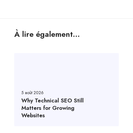
À lire également...
5 août 2026
Why Technical SEO Still
Matters for Growing
Websites