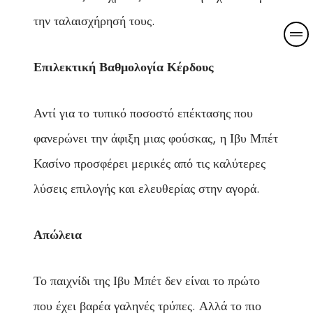
την ταλαισχήρησή τους.
Επιλεκτική Βαθμολογία Κέρδους
Αντί για το τυπικό ποσοστό επέκτασης που
φανερώνει την άφιξη μιας φούσκας, η Ιβυ Μπέτ
Κασίνο προσφέρει μερικές από τις καλύτερες
λύσεις επιλογής και ελευθερίας στην αγορά.
Απώλεια
Το παιχνίδι της Ιβυ Μπέτ δεν είναι το πρώτο
που έχει βαρέα γαληνές τρύπες. Αλλά το πιο