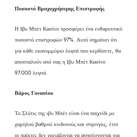
Ποσοστό Βραχυχρήσιμης Επιστροφής
Η Ιβυ Μπέτ Κασίνο προσφέρει ένα ενθαρυντικό
ποσοστό επιστροφών 97%. Αυτό σημαίνει ότι
για κάθε εκατομμύριο λεφτά που κερδίσετε, θα
αποσταλούν από σας η Ιβυ Μπέτ Κασίνο
97.000 λεφτά.
Βάρος Γονασίου
Το Σλότις της ιβυ Μπέτ είναι ένα παιχνίδι με
χαμηλού βαθμού κινδυνούς και σπρινγκς, έτσι
οι παίκτες δεν χρειάζονται να ανησύχνονται για