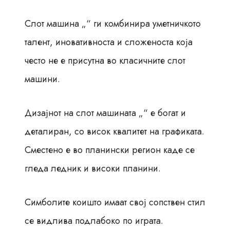
Слот машина „“ ги комбинира уметничкото
талент, иновативноста и сложеноста која
често не е присутна во класичните слот
машини.
Дизајнот на слот машината „“ е богат и
деталиран, со висок квалитет на графиката.
Сместено е во планински регион каде се
гледа ледник и високи планини.
Симболите коишто имаат свој сопствен стил
се видлива подлабоко по играта.