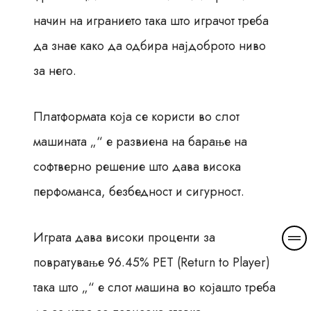
начин на игранието така што играчот треба
да знае како да одбира најдоброто ниво
за него.
Платформата која се користи во слот
машината „“ е развиена на барање на
софтверно решение што дава висока
перфоманса, безбедност и сигурност.
Играта дава високи проценти за
повратување 96.45% РЕТ (Return to Player)
така што „“ е слот машина во којашто треба