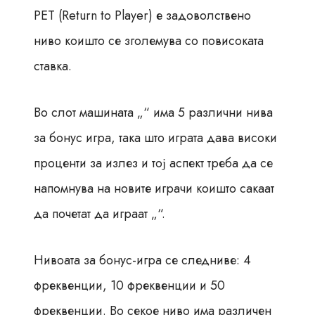
РЕТ (Return to Player) е задоволствено
ниво коишто се зголемува со повисоката
ставка.
Во слот машината „“ има 5 различни нива
за бонус игра, така што играта дава високи
проценти за излез и тој аспект треба да се
напомнува на новите играчи коишто сакаат
да почетат да играат „“.
Нивоата за бонус-игра се следниве: 4
фреквенции, 10 фреквенции и 50
фреквенции. Во секое ниво има различен