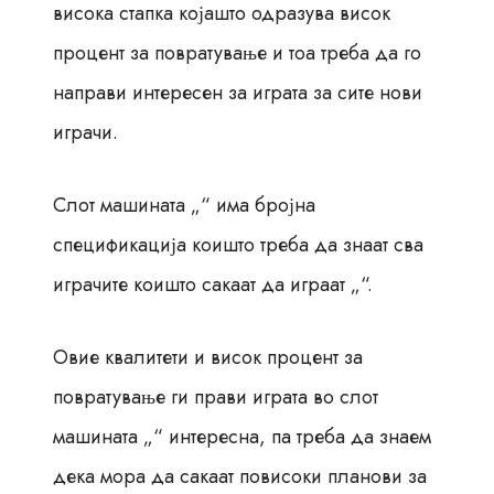
висока стапка којашто одразува висок
процент за повратување и тоа треба да го
направи интересен за играта за сите нови
играчи.
Слот машината „“ има бројна
спецификација коишто треба да знаат сва
играчите коишто сакаат да играат „“.
Овие квалитети и висок процент за
повратување ги прави играта во слот
машината „“ интересна, па треба да знаем
дека мора да сакаат повисоки планови за