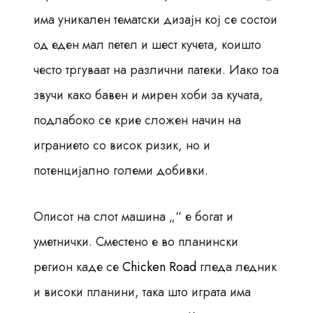
има уникален тематски дизајн кој се состои
од еден мал петел и шест кучета, коишто
често тргуваат на различни патеки. Иако тоа
звучи како бавен и мирен хоби за кучата,
подлабоко се крие сложен начин на
игранието со висок ризик, но и
потенцијално големи добивки.
Описот на слот машина „“ е богат и
уметнички. Сместено е во планински
регион каде се
Chicken Road
гледа ледник
и високи планини, така што играта има