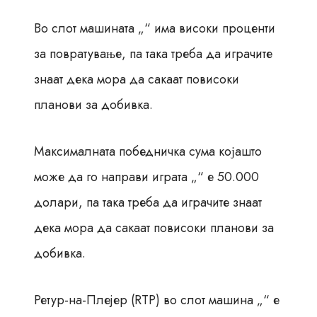
Во слот машината „“ има високи проценти
за повратување, па така треба да играчите
знаат дека мора да сакаат повисоки
планови за добивка.
Максималната победничка сума којашто
може да го направи играта „“ е 50.000
долари, па така треба да играчите знаат
дека мора да сакаат повисоки планови за
добивка.
Ретур-на-Плеjер (RTP) во слот машина „“ е