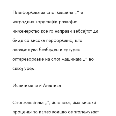
Платформата за слот машина „“ е
изградена користејќи развојно
инженерство кое го направи вебсајтот да
биде со висока перформанс, што
овозможува безбеден и сигурен
оптиреворавие на слот машината „“ во
секој уред.
Испитивање и Анализа
Слот машината „“, исто така, има високи
проценти за излез коишто се зголемуваат