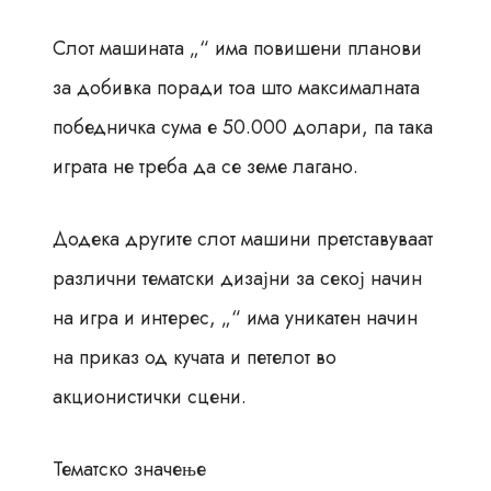
Слот машината „“ има повишени планови
за добивка поради тоа што максималната
победничка сума е 50.000 долари, па така
играта не треба да се земе лагано.
Додека другите слот машини претставуваат
различни тематски дизајни за секој начин
на игра и интерес, „“ има уникатен начин
на приказ од кучата и петелот во
акционистички сцени.
Тематско значење