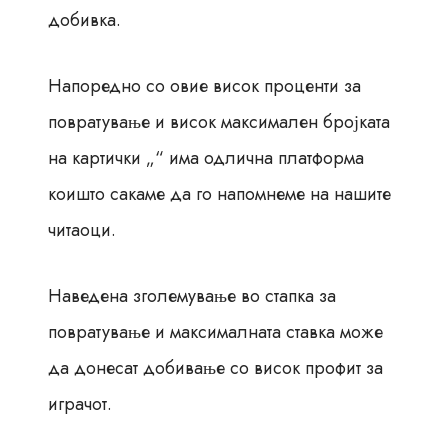
добивка.
Напоредно со овие висок проценти за
повратување и висок максимален бројката
на картички „“ има одлична платформа
коишто сакаме да го напомнеме на нашите
читаоци.
Наведена зголемување во стапка за
повратување и максималната ставка може
да донесат добивање со висок профит за
играчот.