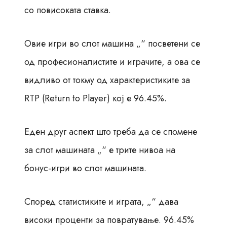
со повисоката ставка.
Овие игри во слот машина „“ посветени се
од професионалистите и играчите, а ова се
видливо от токму од характеристиките за
RTP (Return to Player) кој е 96.45%.
Еден друг аспект што треба да се спомене
за слот машината „“ е трите нивоа на
бонус-игри во слот машината.
Според статистиките и играта, „“ дава
високи проценти за повратување. 96.45%