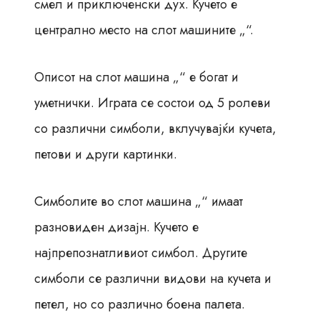
смел и приключенски дух. Кучето е
централно место на слот машините „“.
Описот на слот машина „“ е богат и
уметнички. Играта се состои од 5 ролеви
со различни симболи, вклучувајќи кучета,
петови и други картинки.
Симболите во слот машина „“ имаат
разновиден дизајн. Кучето е
најпрепознатливиот симбол. Другите
симболи се различни видови на кучета и
петел, но со различно боена палета.