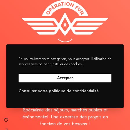
La brigade
En poursuivant votre navigation, vous acceptez l'utilisation de
services tiers pouvant installer des cookies.
Séjours
Actualités
Accepter
Contact
Consulter notre politique de confidentialité
Spécialiste des séjours, marchés publics et
évènementiel. Une expertise des projets en
fonction de vos besoins !